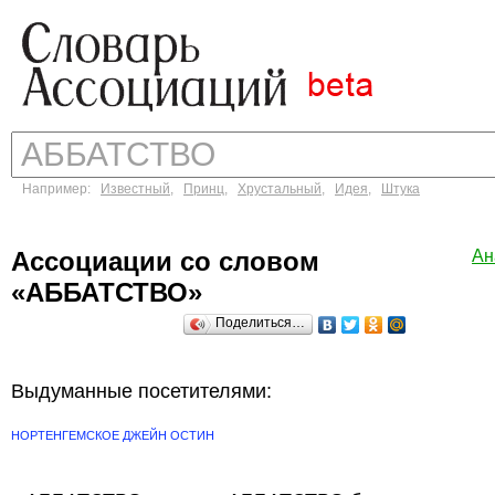
Например:
Известный
,
Принц
,
Хрустальный
,
Идея
,
Штука
Ассоциации со словом
Ан
«АББАТСТВО»
Поделиться…
Выдуманные посетителями:
НОРТЕНГЕМСКОЕ ДЖЕЙН ОСТИН