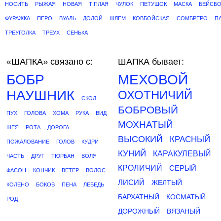
НОСИТЬ
РЫЖАЯ
НОВАЯ
Т ПЛАЯ
ЧУЛОК
ПЕТУШОК
МАСКА
БЕЙСБО
ФУРАЖКА
ПЕРО
ВУАЛЬ
ДОЛОЙ
ШЛЕМ
КОВБОЙСКАЯ
СОМБРЕРО
П
ТРЕУГОЛКА
ТРЕУХ
СЕНЬКА
«ШАПКА»
связано с:
ШАПКА бывает:
БОБР
МЕХОВОЙ
НАУШНИК
ОХОТНИЧИЙ
СКОЛ
БОБРОВЫЙ
ПУХ
ГОЛОВА
ХОМА
РУКА
ВИД
МОХНАТЫЙ
ШЕЯ
РОТА
ДОРОГА
ВЫСОКИЙ
КРАСНЫЙ
ПОЖАЛОВАНИЕ
ГОЛОВ
КУДРИ
КУНИЙ
КАРАКУЛЕВЫЙ
ЧАСТЬ
ДРУГ
ТЮРБАН
ВОЛЯ
КРОЛИЧИЙ
СЕРЫЙ
ФАСОН
КОНЧИК
ВЕТЕР
ВОЛОС
ЛИСИЙ
ЖЕЛТЫЙ
КОЛЕНО
БОКОВ
ПЕНА
ЛЕБЕДЬ
БАРХАТНЫЙ
КОСМАТЫЙ
РОД
ДОРОЖНЫЙ
ВЯЗАНЫЙ