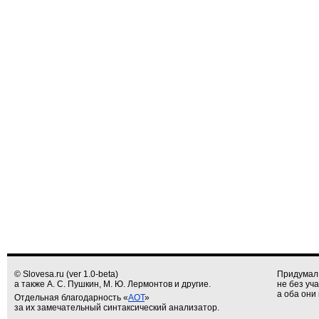
© Slovesa.ru (ver 1.0-beta)
Придумал
а также А. С. Пушкин, М. Ю. Лермонтов и другие.
не без уч
а оба они 
Отдельная благодарность «
АОТ
»
за их замечательный синтаксический анализатор.