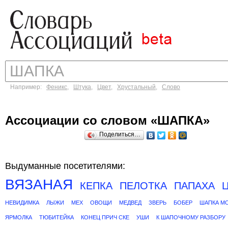
Например:
Феникс
,
Штука
,
Цвет
,
Хрустальный
,
Слово
Ассоциации со словом «ШАПКА»
Поделиться…
Выдуманные посетителями:
ВЯЗАНАЯ
КЕПКА
ПЕЛОТКА
ПАПАХА
НЕВИДИМКА
ЛЫЖИ
МЕХ
ОВОЩИ
МЕДВЕД
ЗВЕРЬ
БОБЕР
ШАПКА М
ЯРМОЛКА
ТЮБИТЕЙКА
КОНЕЦ ПРИЧ СКЕ
УШИ
К ШАПОЧНОМУ РАЗБОРУ