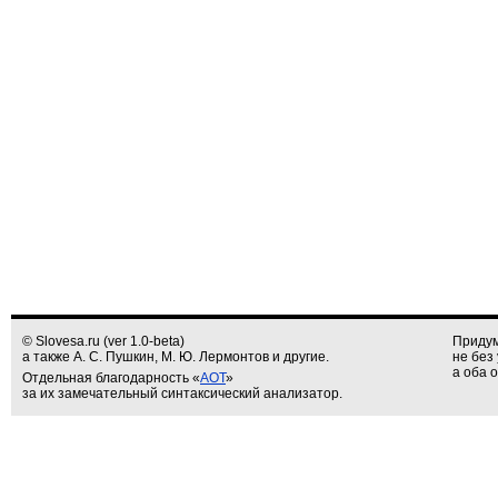
© Slovesa.ru (ver 1.0-beta)
Придум
а также А. С. Пушкин, М. Ю. Лермонтов и другие.
не без
а оба о
Отдельная благодарность «
АОТ
»
за их замечательный синтаксический анализатор.