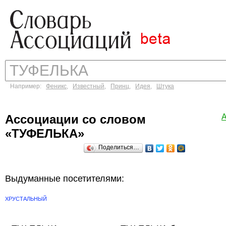
Например:
Феникс
,
Известный
,
Принц
,
Идея
,
Штука
Ассоциации со словом
А
«ТУФЕЛЬКА»
Поделиться…
Выдуманные посетителями:
ХРУСТАЛЬНЫЙ