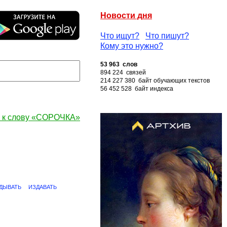
Новости дня
Что ищут?
Что пишут?
Кому это нужно?
53 963 слов
894 224 связей
214 227 380 байт обучающих текстов
56 452 528 байт индекса
 к слову «СОРОЧКА»
ДЫВАТЬ
ИЗДАВАТЬ