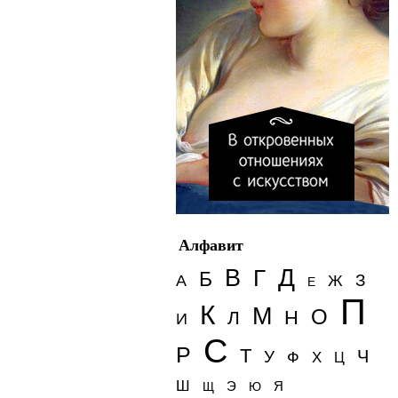
Алфавит
Д
В
Г
Б
З
А
Ж
Е
П
К
М
О
Н
Л
И
С
Р
Т
Ч
У
Ф
Х
Ц
Ш
Э
Я
Щ
Ю