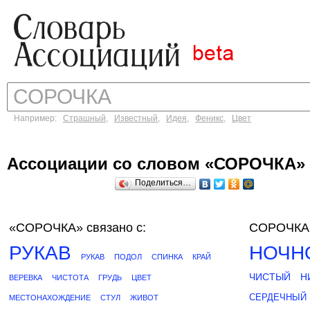
Например:
Страшный
,
Известный
,
Идея
,
Феникс
,
Цвет
Ассоциации со словом «СОРОЧКА»
Поделиться…
«СОРОЧКА»
связано с:
СОРОЧКА 
РУКАВ
НОЧН
РУКАВ
ПОДОЛ
СПИНКА
КРАЙ
ЧИСТЫЙ
Н
ВЕРЕВКА
ЧИСТОТА
ГРУДЬ
ЦВЕТ
СЕРДЕЧНЫЙ
МЕСТОНАХОЖДЕНИЕ
СТУЛ
ЖИВОТ