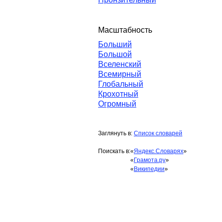
Масштабность
Больший
Большой
Вселенский
Всемирный
Глобальный
Крохотный
Огромный
Заглянуть в:
Список словарей
Поискать в:
«
Яндекс.Словарях
»
«
Грамота.ру
»
«
Википедии
»