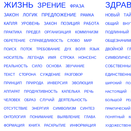
ЖИЗНЬ
ЗДРА
ЗРЕНИЕ
ФРАЗА
ЗАКОН
ЛОГИК
ПРЕДЛОЖЕНИЕ
РАМКА
НОВЫЙ
ТА
КАПЛЯ
УРОВЕНЬ
ЗАКОН
ПОЗИЦИЯ
РАБОТА
ОБЩИЙ
ВНУ
ПРАКТИКА
ПРЕДЕЛ
ОРГАНИЗАЦИЯ
КОММУНИЗМ
ПОДЛИННЫЙ
ОБРЕТЕНИЕ
СПРАВЕДЛИВОСТЬ
СЛОВО
МИР
ОБЩЕЗНАЧИ
ПОИСК
ПОТОК
ТРЕБОВАНИЕ
ДУХ
ВОЛЯ
ЯЗЫК
ДВОЙНОЙ
Г
НОСИТЕЛЬ
ЛЕГЕНДА
ИМЯ
СТРОКА
НОНСЕНС
СИМВОЛИЧЕС
РЕАЛЬНОСТЬ
СИЛО
ОСНОВА
ЗВУЧАНИЕ
СОБСТВЕННЫ
ТЕКСТ
СТОРОНА
СУЖДЕНИЕ
РАЗГОВОР
ЕДИНСТВЕНН
ПРИНЦИП
ПРИРОДА
ИНВЕРСИЯ
ЭВОЛЮЦИЯ
ШИРОКИЙ
ПО
АППАРАТ
ПРОДУКТИВНОСТЬ
КАПЕЛЬКА
РЕЧЬ
НАСТОЯЩИЙ
ЧЕЛОВЕК
ОБРАЗ
СЛУЧАЙ
ДЕЯТЕЛЬНОСТЬ
БОЛЬШОЙ
РЕ
ОТСУТСТВИЕ
ЭНЕРГИЯ
СИМВОЛИЗМ
СИНТЕЗ
ПРАКТИЧЕСКИЙ
ОНТОЛОГИЯ
ПОНИМАНИЕ
ВЫЯВЛЕНИЕ
ГЛАВА
ПОНЯТНЫЙ
К
ФОРМАЦИЯ
КНИГА
РАСКРЫТИЕ
ИНФОРМАЦИЯ
ХУДОЖЕСТВЕН