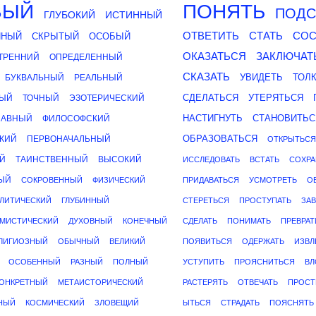
ВЫЙ
ПОНЯТЬ
ПОДС
ГЛУБОКИЙ
ИСТИННЫЙ
ОТВЕТИТЬ
СТАТЬ
СОС
ЙНЫЙ
СКРЫТЫЙ
ОСОБЫЙ
ОКАЗАТЬСЯ
ЗАКЛЮЧАТ
ТРЕННИЙ
ОПРЕДЕЛЕННЫЙ
СКАЗАТЬ
УВИДЕТЬ
ТОЛ
БУКВАЛЬНЫЙ
РЕАЛЬНЫЙ
СДЕЛАТЬСЯ
УТЕРЯТЬСЯ
МЫЙ
ТОЧНЫЙ
ЭЗОТЕРИЧЕСКИЙ
НАСТИГНУТЬ
СТАНОВИТЬС
ЛАВНЫЙ
ФИЛОСОФСКИЙ
ОБРАЗОВАТЬСЯ
КИЙ
ПЕРВОНАЧАЛЬНЫЙ
ОТКРЫТЬСЯ
Й
ТАИНСТВЕННЫЙ
ВЫСОКИЙ
ИССЛЕДОВАТЬ
ВСТАТЬ
СОХРА
ЫЙ
СОКРОВЕННЫЙ
ФИЗИЧЕСКИЙ
ПРИДАВАТЬСЯ
УСМОТРЕТЬ
О
ЛИТИЧЕСКИЙ
ГЛУБИННЫЙ
СТЕРЕТЬСЯ
ПРОСТУПАТЬ
ЗА
МИСТИЧЕСКИЙ
ДУХОВНЫЙ
КОНЕЧНЫЙ
СДЕЛАТЬ
ПОНИМАТЬ
ПРЕВРА
ЛИГИОЗНЫЙ
ОБЫЧНЫЙ
ВЕЛИКИЙ
ПОЯВИТЬСЯ
ОДЕРЖАТЬ
ИЗВЛ
ОСОБЕННЫЙ
РАЗНЫЙ
ПОЛНЫЙ
УСТУПИТЬ
ПРОЯСНИТЬСЯ
ВЛ
ОНКРЕТНЫЙ
МЕТАИСТОРИЧЕСКИЙ
РАСТЕРЯТЬ
ОТВЕЧАТЬ
ПРОСТ
НЫЙ
КОСМИЧЕСКИЙ
ЗЛОВЕЩИЙ
ЫТЬСЯ
СТРАДАТЬ
ПОЯСНЯТЬ