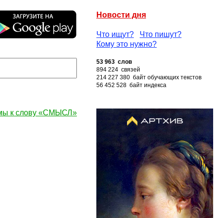
Новости дня
Что ищут?
Что пишут?
Кому это нужно?
53 963 слов
894 224 связей
214 227 380 байт обучающих текстов
56 452 528 байт индекса
мы к слову «СМЫСЛ»