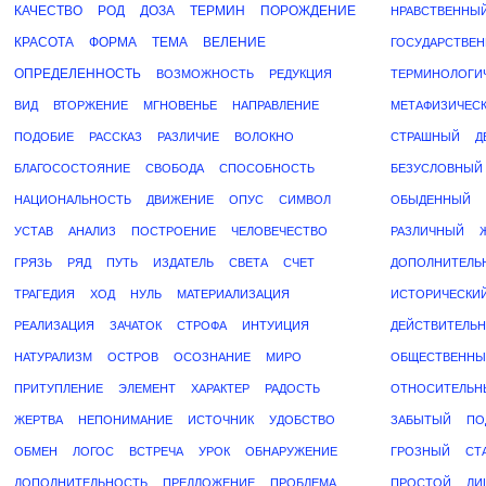
КАЧЕСТВО
РОД
ДОЗА
ТЕРМИН
ПОРОЖДЕНИЕ
НРАВСТВЕННЫ
КРАСОТА
ФОРМА
ТЕМА
ВЕЛЕНИЕ
ГОСУДАРСТВЕ
ОПРЕДЕЛЕННОСТЬ
ВОЗМОЖНОСТЬ
РЕДУКЦИЯ
ТЕРМИНОЛОГИ
ВИД
ВТОРЖЕНИЕ
МГНОВЕНЬЕ
НАПРАВЛЕНИЕ
МЕТАФИЗИЧЕС
ПОДОБИЕ
РАССКАЗ
РАЗЛИЧИЕ
ВОЛОКНО
СТРАШНЫЙ
Д
БЛАГОСОСТОЯНИЕ
СВОБОДА
СПОСОБНОСТЬ
БЕЗУСЛОВНЫЙ
НАЦИОНАЛЬНОСТЬ
ДВИЖЕНИЕ
ОПУС
СИМВОЛ
ОБЫДЕННЫЙ
УСТАВ
АНАЛИЗ
ПОСТРОЕНИЕ
ЧЕЛОВЕЧЕСТВО
РАЗЛИЧНЫЙ
ГРЯЗЬ
РЯД
ПУТЬ
ИЗДАТЕЛЬ
СВЕТА
СЧЕТ
ДОПОЛНИТЕЛЬ
ТРАГЕДИЯ
ХОД
НУЛЬ
МАТЕРИАЛИЗАЦИЯ
ИСТОРИЧЕСКИ
РЕАЛИЗАЦИЯ
ЗАЧАТОК
СТРОФА
ИНТУИЦИЯ
ДЕЙСТВИТЕЛЬ
НАТУРАЛИЗМ
ОСТРОВ
ОСОЗНАНИЕ
МИРО
ОБЩЕСТВЕННЫ
ПРИТУПЛЕНИЕ
ЭЛЕМЕНТ
ХАРАКТЕР
РАДОСТЬ
ОТНОСИТЕЛЬН
ЖЕРТВА
НЕПОНИМАНИЕ
ИСТОЧНИК
УДОБСТВО
ЗАБЫТЫЙ
ПО
ОБМЕН
ЛОГОС
ВСТРЕЧА
УРОК
ОБНАРУЖЕНИЕ
ГРОЗНЫЙ
СТ
ДОПОЛНИТЕЛЬНОСТЬ
ПРЕДЛОЖЕНИЕ
ПРОБЛЕМА
ПРОСТОЙ
ЛИ