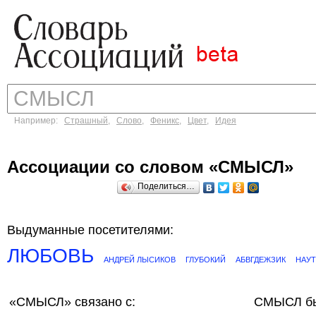
Например:
Страшный
,
Слово
,
Феникс
,
Цвет
,
Идея
Ассоциации со словом «СМЫСЛ»
Поделиться…
Выдуманные посетителями:
ЛЮБОВЬ
АНДРЕЙ ЛЫСИКОВ
ГЛУБОКИЙ
АБВГДЕЖЗИК
НАУ
«СМЫСЛ»
связано с:
СМЫСЛ бы