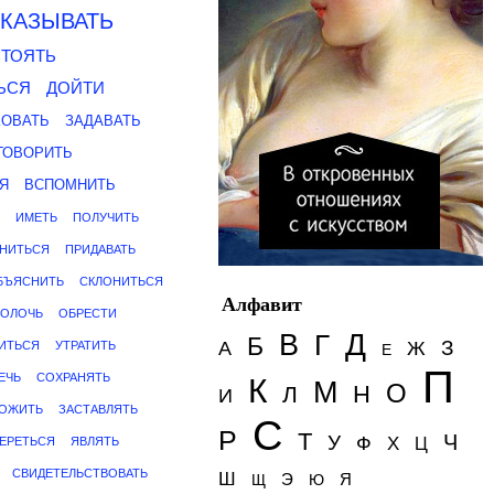
КАЗЫВАТЬ
ТОЯТЬ
ЬСЯ
ДОЙТИ
КОВАТЬ
ЗАДАВАТЬ
ГОВОРИТЬ
Я
ВСПОМНИТЬ
ИМЕТЬ
ПОЛУЧИТЬ
НИТЬСЯ
ПРИДАВАТЬ
БЪЯСНИТЬ
СКЛОНИТЬСЯ
Алфавит
ВОЛОЧЬ
ОБРЕСТИ
Д
В
Г
Б
З
А
Ж
ТИТЬСЯ
УТРАТИТЬ
Е
П
ЕЧЬ
СОХРАНЯТЬ
К
М
О
Н
Л
И
ОЖИТЬ
ЗАСТАВЛЯТЬ
С
Р
Т
Ч
У
Ф
Х
ЕРЕТЬСЯ
ЯВЛЯТЬ
Ц
СВИДЕТЕЛЬСТВОВАТЬ
Ш
Э
Я
Щ
Ю