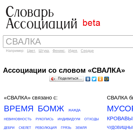
Например:
Цвет
,
Штука
,
Феникс
,
Идея
,
Сердце
Ассоциации со словом «СВАЛКА»
Поделиться…
«СВАЛКА»
связано с:
СВАЛКА б
ВРЕМЯ
БОМЖ
МУСО
ЖАЖДА
КРОВАВЫ
НЕВИНОВНОСТЬ
РУКОПИСЬ
ИНДИВИДУУМ
ОТХОДЫ
ЧУДОВИЩНЫ
ДЕБРИ
СКЕЛЕТ
РЕВОЛЮЦИЯ
ГРЯЗЬ
ЗЕМЛЯ