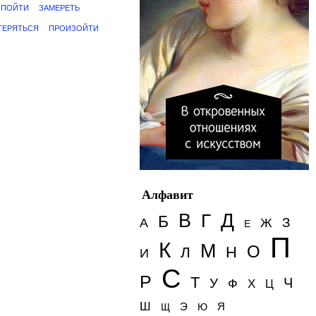
ПОЙТИ
ЗАМЕРЕТЬ
ТЕРЯТЬСЯ
ПРОИЗОЙТИ
Алфавит
Д
В
Г
Б
З
А
Ж
Е
П
К
М
О
Н
Л
И
С
Р
Т
Ч
У
Ф
Х
Ц
Ш
Э
Я
Щ
Ю