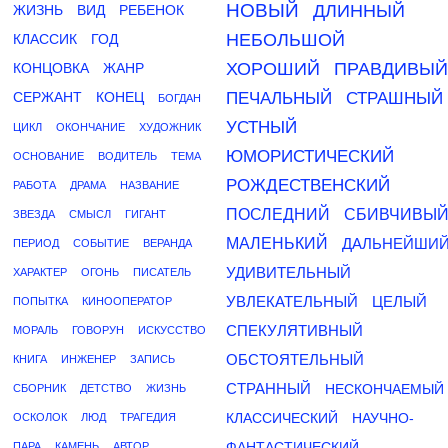
НОВЫЙ
ДЛИННЫЙ
ЖИЗНЬ
ВИД
РЕБЕНОК
НЕБОЛЬШОЙ
КЛАССИК
ГОД
ХОРОШИЙ
ПРАВДИВЫЙ
КОНЦОВКА
ЖАНР
СЕРЖАНТ
КОНЕЦ
ПЕЧАЛЬНЫЙ
СТРАШНЫЙ
БОГДАН
УСТНЫЙ
ЦИКЛ
ОКОНЧАНИЕ
ХУДОЖНИК
ЮМОРИСТИЧЕСКИЙ
ОСНОВАНИЕ
ВОДИТЕЛЬ
ТЕМА
РОЖДЕСТВЕНСКИЙ
РАБОТА
ДРАМА
НАЗВАНИЕ
ПОСЛЕДНИЙ
СБИВЧИВЫ
ЗВЕЗДА
СМЫСЛ
ГИГАНТ
МАЛЕНЬКИЙ
ДАЛЬНЕЙШИ
ПЕРИОД
СОБЫТИЕ
ВЕРАНДА
УДИВИТЕЛЬНЫЙ
ХАРАКТЕР
ОГОНЬ
ПИСАТЕЛЬ
УВЛЕКАТЕЛЬНЫЙ
ЦЕЛЫЙ
ПОПЫТКА
КИНООПЕРАТОР
СПЕКУЛЯТИВНЫЙ
МОРАЛЬ
ГОВОРУН
ИСКУССТВО
ОБСТОЯТЕЛЬНЫЙ
КНИГА
ИНЖЕНЕР
ЗАПИСЬ
СТРАННЫЙ
НЕСКОНЧАЕМЫЙ
СБОРНИК
ДЕТСТВО
ЖИЗНЬ
КЛАССИЧЕСКИЙ
НАУЧНО-
ОСКОЛОК
ЛЮД
ТРАГЕДИЯ
ФАНТАСТИЧЕСКИЙ
ПАРА
КАМЕНЬ
АВТОР