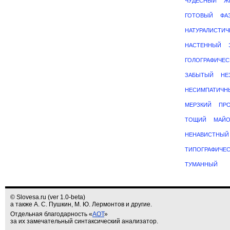
ЧУДЕСНЫЙ
Ж
ГОТОВЫЙ
ФА
НАТУРАЛИСТИЧ
НАСТЕННЫЙ
ГОЛОГРАФИЧЕС
ЗАБЫТЫЙ
НЕ
НЕСИМПАТИЧН
МЕРЗКИЙ
ПР
ТОЩИЙ
МАЙО
НЕНАВИСТНЫЙ
ТИПОГРАФИЧЕ
ТУМАННЫЙ
© Slovesa.ru (ver 1.0-beta)
а также А. С. Пушкин, М. Ю. Лермонтов и другие.
Отдельная благодарность «
АОТ
»
за их замечательный синтаксический анализатор.