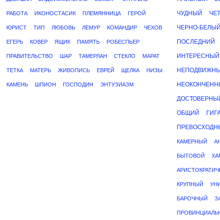
ЧУДНЫЙ
ЧЕ
РАБОТА
ИКОНОСТАСИК
ПЛЕМЯННИЦА
ГЕРОЙ
ЧЕРНО-БЕЛЫ
ЮРИСТ
ТИП
ЛЮБОВЬ
ЛЕМУР
КОМАНДИР
ЧЕХОВ
ПОСЛЕДНИЙ
ЕГЕРЬ
КОВЕР
ЯЩИК
ПАМЯТЬ
РОБЕСПЬЕР
ИНТЕРЕСНЫЙ
ПРАВИТЕЛЬСТВО
ШАР
ТАМЕРЛАН
СТЕКЛО
МАРАТ
НЕПОДВИЖН
ТЕТКА
МАТЕРЬ
ЖИВОПИСЬ
ЕВРЕЙ
ЩЕЛКА
НИЗЫ
НЕОКОНЧЕНН
КАМЕНЬ
ШПИОН
ГОСПОДИН
ЭНТУЗИАЗМ
ДОСТОВЕРНЫ
ОБЩИЙ
ГИГ
ПРЕВОСХОДН
КАМЕРНЫЙ
А
БЫТОВОЙ
ХА
АРИСТОКРАТИЧ
КРУПНЫЙ
УН
БАРОЧНЫЙ
З
ПРОВИНЦИАЛЬ