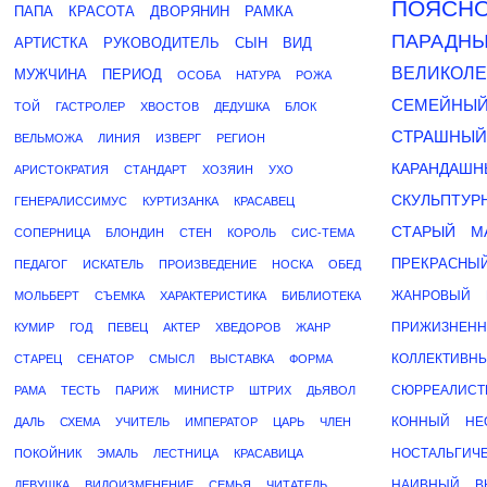
ПОЯСН
ПАПА
КРАСОТА
ДВОРЯНИН
РАМКА
ПАРАДН
АРТИСТКА
РУКОВОДИТЕЛЬ
СЫН
ВИД
ВЕЛИКОЛ
МУЖЧИНА
ПЕРИОД
ОСОБА
НАТУРА
РОЖА
СЕМЕЙНЫ
ТОЙ
ГАСТРОЛЕР
ХВОСТОВ
ДЕДУШКА
БЛОК
СТРАШНЫЙ
ВЕЛЬМОЖА
ЛИНИЯ
ИЗВЕРГ
РЕГИОН
КАРАНДАШН
АРИСТОКРАТИЯ
СТАНДАРТ
ХОЗЯИН
УХО
СКУЛЬПТУР
ГЕНЕРАЛИССИМУС
КУРТИЗАНКА
КРАСАВЕЦ
СТАРЫЙ
М
СОПЕРНИЦА
БЛОНДИН
СТЕН
КОРОЛЬ
СИС-ТЕМА
ПРЕКРАСНЫ
ПЕДАГОГ
ИСКАТЕЛЬ
ПРОИЗВЕДЕНИЕ
НОСКА
ОБЕД
ЖАНРОВЫЙ
МОЛЬБЕРТ
СЪЕМКА
ХАРАКТЕРИСТИКА
БИБЛИОТЕКА
ПРИЖИЗНЕН
КУМИР
ГОД
ПЕВЕЦ
АКТЕР
ХВЕДОРОВ
ЖАНР
КОЛЛЕКТИВН
СТАРЕЦ
СЕНАТОР
СМЫСЛ
ВЫСТАВКА
ФОРМА
СЮРРЕАЛИСТ
РАМА
ТЕСТЬ
ПАРИЖ
МИНИСТР
ШТРИХ
ДЬЯВОЛ
КОННЫЙ
НЕ
ДАЛЬ
СХЕМА
УЧИТЕЛЬ
ИМПЕРАТОР
ЦАРЬ
ЧЛЕН
НОСТАЛЬГИЧ
ПОКОЙНИК
ЭМАЛЬ
ЛЕСТНИЦА
КРАСАВИЦА
НАИВНЫЙ
В
ДЕВУШКА
ВИДОИЗМЕНЕНИЕ
СЕМЬЯ
ЧИТАТЕЛЬ