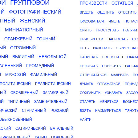
ОЙ
ГРУППОВОЙ
ПРОИЗВЕСТИ
ОСТАТЬСЯ
ЫЙ
ФОТОГРАФИЧЕСКИЙ
ВИДЕТЬ
ОЦЕНИТЬ
ОТВЕТИТЬ
ЕПНЫЙ
ЖЕНСКИЙ
КРАСОВАТЬСЯ
ИМЕТЬ
ПОПАС
Й
МИНИАТЮРНЫЙ
СИЯТЬ
ПРОСТУПАТЬ
ПОЛУЧИ
ОРАНЖЕВЫЙ
ТОЧНЫЙ
ПРИОБРЕСТИ
НАБРОСАТЬ
СТ
ЫЙ
ОГРОМНЫЙ
ПЕТЬ
ВКЛЮЧИТЬ
ОБРИСОВАТ
НЫЙ
ВЫЛИТЫЙ
НЕБОЛЬШОЙ
НАПИСАТЬ
СВЕТИТЬСЯ
ОКАЗ
АЛЕНЬКИЙ
ГРОМАДНЫЙ
ЦЕЛОВАТЬ
ПОВЕСИТЬ
РАССК
Й
МУЖСКОЙ
ФАМИЛЬНЫЙ
ОТПЕЧАТАТЬСЯ
МАЛЕВАТЬ
ПО
ПОЛИТИЧЕСКИЙ
РЕАЛИСТИЧЕСКИЙ
ДУМАТЬ
ОТРАЖАТЬСЯ
ПРИНА
НЫЙ
ОБОБЩЕННЫЙ
ЗАГАДОЧНЫЙ
СОХРАНИТЬ
УЗНАВАТЬ
ЗАСЛО
ЫЙ
ТИПИЧНЫЙ
ЗАМЕЧАТЕЛЬНЫЙ
СТАРЕТЬ
МЕНЯТЬСЯ
ВОЗНЕС
ИЧЕСКИЙ
СТАРИННЫЙ
РОКОВОЙ
ВЗЯТЬ
НАХМУРИТЬСЯ
ТЯНУТ
ОБЫКНОВЕННЫЙ
НАЙТИ
ЕСКИЙ
САТИРИЧЕСКИЙ
БАТАЛЬНЫЙ
ЫРАЗИТЕЛЬНЫЙ
КАТИН
ПОДОБНЫЙ