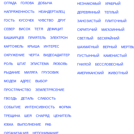
ОГРАДА
ГОЛОВА
ДОБЫЧА
НЕЗНАКОМЫЙ
ХРАБРЫЙ
НАПРЯЖЕННОСТЬ
НЕАНДЕРТАЛЕЦ
ДЕРЕВЯННЫЙ
ТЕПЛЫЙ
ГОСТЬ
КУСОЧЕК
ЧУВСТВО
ДРУГ
ЗАНОЗИСТЫЙ
ПЛИТОЧНЫЙ
СЕВЕР
ВИСОК
ТЕТЯ
ДЕФИЦИТ
СКРИПУЧИЙ
МАГАЗИННЫЙ
БАШКИРЦЕВ
ПРИЯТЕЛЬ
ЭЛЕКТРОН
СВЕТЛЫЙ
БЕСКРАЙНИЙ
КАРТОФЕЛЬ
КРЫША
ИНТЕРЕС
ШАХМАТНЫЙ
ВЕРНЫЙ
МЕРТВ
ОКРУЖЕНИЕ
ЧЕРТА
ВИДЕОАДАПТЕР
ПУСТЫННЫЙ
КАМЕНИСТЫЙ
РОЛЬ
ШТАТ
ЭПИСТЕМА
ЛЮБОВЬ
ГНИЛОЙ
БЕССЛОВЕСНЫЙ
РЫДАНИЕ
МИЛЯГА
ГРУЗОВИК
АМЕРИКАНСКИЙ
ЖИВОТНЫЙ
МОДЕМ
АДРЕС
ВЫБОР
ПРОСТРАНСТВО
ЗЕМЛЕТРЯСЕНИЕ
ГВОЗДЬ
ДЕТАЛЬ
СЛАБОСТЬ
СОБЫТИЕ
ИНТЕНСИВНОСТЬ
ФОРМА
ТРЕЩИНА
ШЕЯ
СНАРЯД
ЦЕНИТЕЛЬ
ЮБКА
ВЫПОЛНЕНИЕ
РАБ
ОРГАНИЗАЦИЯ
НЕПОНИМАНИЕ