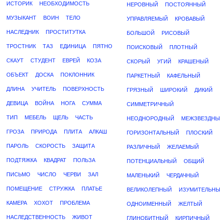
ИСТОРИК
НЕОБХОДИМОСТЬ
НЕРОВНЫЙ
ПОСТОЯННЫЙ
МУЗЫКАНТ
ВОИН
ТЕЛО
УПРАВЛЯЕМЫЙ
КРОВАВЫЙ
НАСЛЕДНИК
ПРОСТИТУТКА
БОЛЬШОЙ
РИСОВЫЙ
ТРОСТНИК
ТАЗ
ЕДИНИЦА
ПЯТНО
ПОИСКОВЫЙ
ПЛОТНЫЙ
СКАУТ
СТУДЕНТ
ЕВРЕЙ
КОЗА
СКОРЫЙ
УГИЙ
КРАШЕНЫЙ
ОБЪЕКТ
ДОСКА
ПОКЛОННИК
ПАРКЕТНЫЙ
КАФЕЛЬНЫЙ
ДЛИНА
УЧИТЕЛЬ
ПОВЕРХНОСТЬ
ГРЯЗНЫЙ
ШИРОКИЙ
ДИКИЙ
ДЕВИЦА
ВОЙНА
НОГА
СУММА
СИММЕТРИЧНЫЙ
ТИП
МЕБЕЛЬ
ЩЕЛЬ
ЧАСТЬ
НЕОДНОРОДНЫЙ
МЕЖЗВЕЗДН
ГРОЗА
ПРИРОДА
ПЛИТА
АЛКАШ
ГОРИЗОНТАЛЬНЫЙ
ПЛОСКИЙ
ПАРОЛЬ
СКОРОСТЬ
ЗАЩИТА
РАЗЛИЧНЫЙ
ЖЕЛАЕМЫЙ
ПОДТЯЖКА
КВАДРАТ
ПОЛЬЗА
ПОТЕНЦИАЛЬНЫЙ
ОБЩИЙ
ПИСЬМО
ЧИСЛО
ЧЕРВИ
ЗАЛ
МАЛЕНЬКИЙ
ЧЕРДАЧНЫЙ
ПОМЕЩЕНИЕ
СТРУЖКА
ПЛАТЬЕ
ВЕЛИКОЛЕПНЫЙ
ИЗУМИТЕЛЬН
КАМЕРА
ХОХОТ
ПРОБЛЕМА
ОДНОИМЕННЫЙ
ЖЕЛТЫЙ
НАСЛЕДСТВЕННОСТЬ
ЖИВОТ
ГЛИНОБИТНЫЙ
КИРПИЧНЫЙ