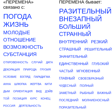
«ПЕРЕМЕНА»
ПЕРЕМЕНА бывает:
связано с:
РАЗИТЕЛЬНЫЙ
ПОГОДА
ВНЕЗАПНЫЙ
ЖИЗНЬ
БОЛЬШИЙ
МОЛОДЫЕ
СТРАННЫЙ
ОТНОШЕНИЕ
ВНУТРЕННИЙ
РЕЗКИЙ
ВОЗМОЖНОСТЬ
СТРАШНЫЙ
РЕШИТЕЛЬНЫЙ
СУБСТАНЦИЯ
ЗНАЧИТЕЛЬНЫЙ
ОТКРОВЕННОСТЬ
СЛУЧАЙ
ДАТА
ЕДИНСТВЕННЫЙ
ГЛУБОКИЙ
ДЕКОРАЦИЯ
ПРИРОДА
ГРУЗИЯ
ЧАСТЫЙ
МГНОВЕННЫЙ
УСЛОВИЕ
ВЗГЛЯД
ПАРАДИГМА
ГЛАВНЫЙ
СВОЕОБРАЗНЫЙ
АННА
ШЛЮПКА
ЖЕРТВА
КИТИ
ЧУДЕСНЫЙ
ПОЛНЫЙ
ДЫМ
ОРИЕНТАЦИЯ
ВИД
ДЭЙВ
ЗАМЕТНЫЙ
РЫБНЫЙ
ВАЖНЫЙ
ТОЙ
ПОЗИЦИЯ
КУРС
КОНЕЦ
ПОСЛЕДНИЙ
МОЛНИЕНОСНЫЙ
РОССИЯ
ДЕЯТЕЛЬНОСТЬ
ПОРАЗИТЕЛЬНЫЙ