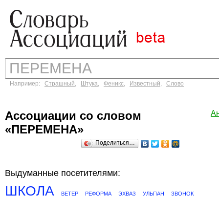
Например:
Страшный
,
Штука
,
Феникс
,
Известный
,
Слово
Ассоциации со словом
А
«ПЕРЕМЕНА»
Поделиться…
Выдуманные посетителями:
ШКОЛА
ВЕТЕР
РЕФОРМА
ЭХВАЗ
УЛЬПАН
ЗВОНОК