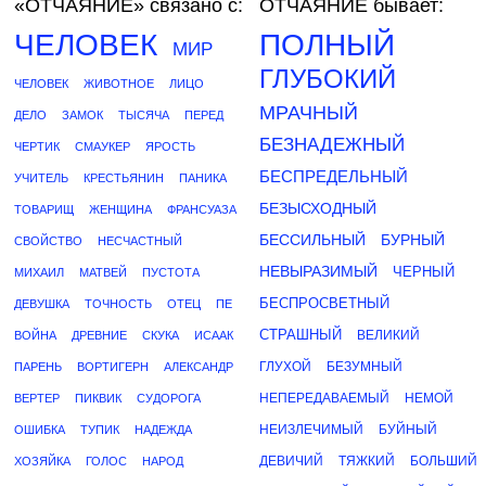
«ОТЧАЯНИЕ»
связано с:
ОТЧАЯНИЕ бывает:
ЧЕЛОВЕК
ПОЛНЫЙ
МИР
ГЛУБОКИЙ
ЧЕЛОВЕК
ЖИВОТНОЕ
ЛИЦО
МРАЧНЫЙ
ДЕЛО
ЗАМОК
ТЫСЯЧА
ПЕРЕД
БЕЗНАДЕЖНЫЙ
ЧЕРТИК
СМАУКЕР
ЯРОСТЬ
БЕСПРЕДЕЛЬНЫЙ
УЧИТЕЛЬ
КРЕСТЬЯНИН
ПАНИКА
БЕЗЫСХОДНЫЙ
ТОВАРИЩ
ЖЕНЩИНА
ФРАНСУАЗА
БЕССИЛЬНЫЙ
БУРНЫЙ
СВОЙСТВО
НЕСЧАСТНЫЙ
НЕВЫРАЗИМЫЙ
ЧЕРНЫЙ
МИХАИЛ
МАТВЕЙ
ПУСТОТА
БЕСПРОСВЕТНЫЙ
ДЕВУШКА
ТОЧНОСТЬ
ОТЕЦ
ПЕ
СТРАШНЫЙ
ВЕЛИКИЙ
ВОЙНА
ДРЕВНИЕ
СКУКА
ИСААК
ГЛУХОЙ
БЕЗУМНЫЙ
ПАРЕНЬ
ВОРТИГЕРН
АЛЕКСАНДР
НЕПЕРЕДАВАЕМЫЙ
НЕМОЙ
ВЕРТЕР
ПИКВИК
СУДОРОГА
НЕИЗЛЕЧИМЫЙ
БУЙНЫЙ
ОШИБКА
ТУПИК
НАДЕЖДА
ДЕВИЧИЙ
ТЯЖКИЙ
БОЛЬШИЙ
ХОЗЯЙКА
ГОЛОС
НАРОД