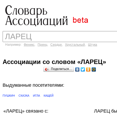
Например:
Феникс
,
Принц
,
Сердце
,
Хрустальный
,
Штука
Ассоциации со словом «ЛАРЕЦ»
Поделиться…
Выдуманные посетителями:
ПУШКИН
СКАЗКА
ИГЛА
КАЩЕЙ
«ЛАРЕЦ»
связано с:
ЛАРЕЦ бы