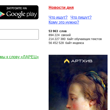
Новости дня
Что ищут?
Что пишут?
Кому это нужно?
53 963 слов
894 224 связей
214 227 380 байт обучающих текстов
56 452 528 байт индекса
мы к слову «ЛАРЕЦ»