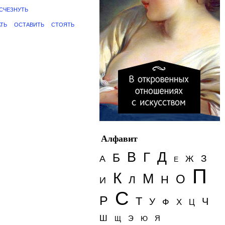
СЧЕЗНУТЬ
ТЬ
ОСТАВИТЬ
СТОЯТЬ
Алфавит
Д
В
Г
Б
З
А
Ж
Е
П
К
М
О
Н
Л
И
С
Р
Т
Ч
У
Ф
Х
Ц
Ш
Э
Я
Щ
Ю