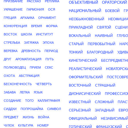
ПРИЗВАНИЕ
РАССКАЗ
РЕПЛИКА
ОБЪЕКТИВНЫЙ
ОРАТОРСКИЙ
УКРАШЕНИЕ
ГАРМОНИЯ
ОСЯ
НАЦИОНАЛЬНЫЙ
БОЕВОЙ
Г
ГРЕЦИЯ
АРХАИКА
ОРНАМЕНТ
НЕОБЫКНОВЕННЫЙ
НЕОФИЦИ
КОНКУРЕНЦИЯ
ВРЕМЯ
ФОРМА
ПРИКЛАДНОЙ
СВЯТОЙ
СЦЕНИ
ВОСТОК
ШКОЛА
ИНСТИТУТ
ВОКАЛЬНЫЙ
НАИВНЫЙ
ГЛУБ
СТРЕЛЬБА
ЗАТЯЖКА
ЭПОХА
СТАРЫЙ
ПЕРВОБЫТНЫЙ
НАР
ВЕРЕВКА
ДРЕВНОСТЬ
ПЕРИОД
ТОНКИЙ
БЛАГОРОДНЫЙ
УДИВ
ДРУГ
АРОМАТИЗАЦИЯ
ПУТЬ
КИНЕТИЧЕСКИЙ
БЕСПРЕДМЕТ
ПОЛКОВОДЕЦ
ПРИЕМ
СЕКС
РЕАЛИСТИЧЕСКИЙ
НОВАТОРСК
ОХОТА
АБСТРАКЦИЯ
ОФОРМИТЕЛЬСКИЙ
ПОСТСОВР
БЕСКОНЕЧНОСТЬ
ЧЕТВЕРТЬ
ВОСТОЧНЫЙ
СТРАШНЫЙ
ЗАБАВА
ЛЕПКА
ЯЗЫК
ДИОНИСИЧЕСКИЙ
ПРОФЕССИО
СОЗДАНИЕ
ТОГО
КАЛЛИГРАФИЯ
ИЗВЕСТНЫЙ
СЛОЖНЫЙ
ПЛАС
СИДДХИ
ПОПРОШАЙКА
СИМВОЛ
СЕРЬЕЗНЫЙ
ЗАПАДНЫЙ
ЕВР
ПРЕДМЕТ
ЖИЗНЬ
ВОЙНА
ОФИЦИАЛЬНЫЙ
НЕЗАВИСИМЫ
ЧУЛОК
КУЛЬТУРА
НОМЕР
ГОТИЧЕСКИЙ
ФРАНЦУЗСКИЙ