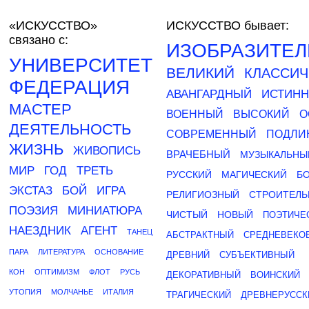
«ИСКУССТВО»
ИСКУССТВО бывает:
связано с:
ИЗОБРАЗИТЕ
УНИВЕРСИТЕТ
ВЕЛИКИЙ
КЛАССИЧ
ФЕДЕРАЦИЯ
АВАНГАРДНЫЙ
ИСТИН
МАСТЕР
ВОЕННЫЙ
ВЫСОКИЙ
О
ДЕЯТЕЛЬНОСТЬ
СОВРЕМЕННЫЙ
ПОДЛИ
ЖИЗНЬ
ЖИВОПИСЬ
ВРАЧЕБНЫЙ
МУЗЫКАЛЬНЫ
МИР
ГОД
ТРЕТЬ
РУССКИЙ
МАГИЧЕСКИЙ
Б
ЭКСТАЗ
БОЙ
ИГРА
РЕЛИГИОЗНЫЙ
СТРОИТЕЛ
ПОЭЗИЯ
МИНИАТЮРА
ЧИСТЫЙ
НОВЫЙ
ПОЭТИЧЕ
НАЕЗДНИК
АГЕНТ
ТАНЕЦ
АБСТРАКТНЫЙ
СРЕДНЕВЕКО
ПАРА
ЛИТЕРАТУРА
ОСНОВАНИЕ
ДРЕВНИЙ
СУБЪЕКТИВНЫЙ
КОН
ОПТИМИЗМ
ФЛОТ
РУСЬ
ДЕКОРАТИВНЫЙ
ВОИНСКИЙ
УТОПИЯ
МОЛЧАНЬЕ
ИТАЛИЯ
ТРАГИЧЕСКИЙ
ДРЕВНЕРУССК