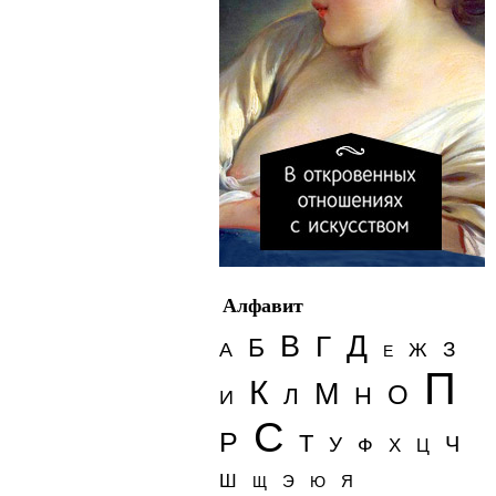
Алфавит
Д
В
Г
Б
З
А
Ж
Е
П
К
М
О
Н
Л
И
С
Р
Т
Ч
У
Ф
Х
Ц
Ш
Э
Я
Щ
Ю