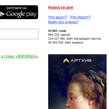
Новости дня
Что ищут?
Что пишут?
Кому это нужно?
53 963 слов
894 224 связей
214 227 380 байт обучающих текстов
56 452 528 байт индекса
 к слову «ЖИЛИЩА»