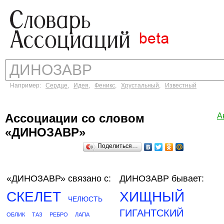
Например:
Сердце
,
Идея
,
Феникс
,
Хрустальный
,
Известный
Ассоциации со словом
А
«ДИНОЗАВР»
Поделиться…
«ДИНОЗАВР»
связано с:
ДИНОЗАВР бывает:
СКЕЛЕТ
ХИЩНЫЙ
ЧЕЛЮСТЬ
ГИГАНТСКИЙ
ОБЛИК
ТАЗ
РЕБРО
ЛАПА