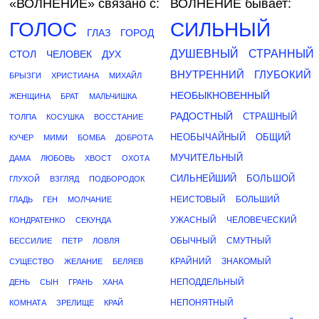
«ВОЛНЕНИЕ»
связано с:
ВОЛНЕНИЕ бывает:
ГОЛОС
СИЛЬНЫЙ
ГЛАЗ
ГОРОД
ДУШЕВНЫЙ
СТРАННЫЙ
СТОЛ
ЧЕЛОВЕК
ДУХ
ВНУТРЕННИЙ
ГЛУБОКИЙ
БРЫЗГИ
ХРИСТИАНА
МИХАЙЛ
НЕОБЫКНОВЕННЫЙ
ЖЕНЩИНА
БРАТ
МАЛЬЧИШКА
РАДОСТНЫЙ
СТРАШНЫЙ
ТОЛПА
КОСУШКА
ВОССТАНИЕ
НЕОБЫЧАЙНЫЙ
ОБЩИЙ
КУЧЕР
МИМИ
БОМБА
ДОБРОТА
МУЧИТЕЛЬНЫЙ
ДАМА
ЛЮБОВЬ
ХВОСТ
ОХОТА
СИЛЬНЕЙШИЙ
БОЛЬШОЙ
ГЛУХОЙ
ВЗГЛЯД
ПОДБОРОДОК
НЕИСТОВЫЙ
БОЛЬШИЙ
ГЛАДЬ
ГЕН
МОЛЧАНИЕ
УЖАСНЫЙ
ЧЕЛОВЕЧЕСКИЙ
КОНДРАТЕНКО
СЕКУНДА
ОБЫЧНЫЙ
СМУТНЫЙ
БЕССИЛИЕ
ПЕТР
ЛОВЛЯ
КРАЙНИЙ
ЗНАКОМЫЙ
СУЩЕСТВО
ЖЕЛАНИЕ
БЕЛЯЕВ
НЕПОДДЕЛЬНЫЙ
ДЕНЬ
СЫН
ГРАНЬ
ХАНА
НЕПОНЯТНЫЙ
КОМНАТА
ЗРЕЛИЩЕ
КРАЙ