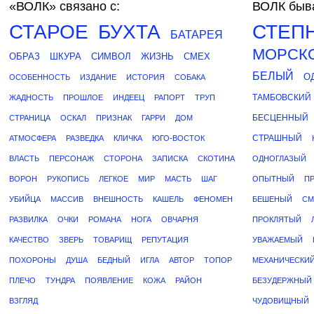
«ВОЛК»
связано с:
ВОЛК быва
СТАРОЕ
БУХТА
СТЕП
БАТАРЕЯ
МОРСК
ОБРАЗ
ШКУРА
СИМВОЛ
ЖИЗНЬ
СМЕХ
БЕЛЫЙ
О
ОСОБЕННОСТЬ
ИЗДАНИЕ
ИСТОРИЯ
СОБАКА
ТАМБОВСКИЙ
ЖАДНОСТЬ
ПРОШЛОЕ
ИНДЕЕЦ
РАПОРТ
ТРУП
БЕСЦЕННЫЙ
СТРАНИЦА
ОСКАЛ
ПРИЗНАК
ГАРРИ
ДОМ
СТРАШНЫЙ
АТМОСФЕРА
РАЗВЕДКА
КЛИЧКА
ЮГО-ВОСТОК
ВЛАСТЬ
ПЕРСОНАЖ
СТОРОНА
ЗАПИСКА
СКОТИНА
ОДНОГЛАЗЫЙ
ВОРОН
РУКОПИСЬ
ЛЕГКОЕ
МИР
МАСТЬ
ШАГ
ОПЫТНЫЙ
П
УБИЙЦА
МАССИВ
ВНЕШНОСТЬ
КАШЕЛЬ
ФЕНОМЕН
БЕШЕНЫЙ
СМ
РАЗВИЛКА
ОЧКИ
РОМАНА
НОГА
ОВЧАРНЯ
ПРОКЛЯТЫЙ
КАЧЕСТВО
ЗВЕРЬ
ТОВАРИЩ
РЕПУТАЦИЯ
УВАЖАЕМЫЙ
ПОХОРОНЫ
ДУША
БЕДНЫЙ
ИГЛА
АВТОР
ТОПОР
МЕХАНИЧЕСКИ
ПЛЕЧО
ТУНДРА
ПОЯВЛЕНИЕ
КОЖА
РАЙОН
БЕЗУДЕРЖНЫЙ
ВЗГЛЯД
ЧУДОВИЩНЫЙ