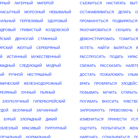
ЯРНЫЙ
ЛАГЕРНЫЙ
МАТЕРОЙ
СЪЕЖИТЬСЯ
НАСТИГАТЬ
ВЫТ
ЕНАСЫТНЫЙ
МОРОЗНЫЙ
НЕБЫВАЛЫЙ
ОСТАНАВЛИВАТЬСЯ
ДЕЛАТЬ
О
СИЛЬНЫЙ
ТЕРПЕЛИВЫЙ
ЗДОРОВЫЙ
ПРОМАХНУТЬСЯ
ПОДБИРАТЬСЯ
НДРОВЫЙ
ГРИВИСТЫЙ
КОЛДОВСКОЙ
РАЗОЧАРОВАТЬСЯ
СКУШАТЬ
В
ЙСКИЙ
ДВУНОГИЙ
СТРАННЫЙ
ДЕМОНСТРИРОВАТЬ
ТОМИТЬС
ИРСКИЙ
ЖЕЛТЫЙ
СЕРЕБРЯНЫЙ
ХОТЕТЬ
НАЙТИ
ВАЛЯТЬСЯ
Й
ИСТИННЫЙ
МУЖЕСТВЕННЫЙ
РАССПРОСИТЬ
ПОДАТЬ
УКРА
ОМАДНЫЙ
СЛЕДУЮЩИЙ
МУДРЫЙ
СБЕЖАТЬ
РАССКАЗАТЬ
НАЛЕТ
ЫЙ
РУЧНОЙ
НЕСТРАШНЫЙ
ДОСТАТЬ
ПОЖАЛОВАТЬ
УЛЫБ
ИМИЧЕСКИЙ
ЖЕЛЕЗНОДОРОЖНЫЙ
БРАТЬ
ПРОБРАТЬСЯ
ЗЛОДЕЙС
РЕЛЯНЫЙ
ЛУННЫЙ
ПЬЯНЫЙ
ПОБЫВАТЬ
МУЧИТЬ
ОТКРЫТЬ
ЗЛОПОЛУЧНЫЙ
ГИПЕРБОРЕЙСКИЙ
ПОГИБАТЬ
ВНОСИТЬ
ЧУВСТВ
УДОЙ
БЕЗУМНЫЙ
ЗАГНАННЫЙ
ЗАПРОКИНУТЬ
ПРЕВОЗМОЧЬ
БУРЫЙ
ЗЛОРАДНЫЙ
ДИКИЙ
ИЗМЕНИТЬСЯ
ПРИНЕСТИ
УС
ОБЛЕЗЛЫЙ
КРАСИВЫЙ
ПУРПУРНЫЙ
ОЩУТИТЬ
ПОПЫТАТЬСЯ
ЖЕН
ПЕЧАЛЬНЫЙ
НОРМАЛЬНЫЙ
НАВЕЩАТЬ
ОТКАЗЫВАТЬСЯ
П