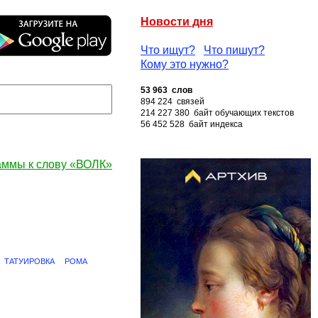
Новости дня
Что ищут?
Что пишут?
Кому это нужно?
53 963 слов
894 224 связей
214 227 380 байт обучающих текстов
56 452 528 байт индекса
аммы к слову «ВОЛК»
ТАТУИРОВКА
РОМА