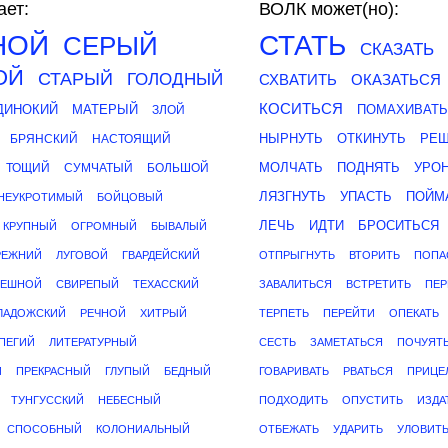
ет:
ВОЛК может(но):
НОЙ
СТАТЬ
СЕРЫЙ
СКАЗАТЬ
ОЙ
СТАРЫЙ
ГОЛОДНЫЙ
СХВАТИТЬ
ОКАЗАТЬСЯ
КОСИТЬСЯ
ДИНОКИЙ
МАТЕРЫЙ
ПОМАХИВАТЬ
ЗЛОЙ
НЫРНУТЬ
ОТКИНУТЬ
РЕШ
БРЯНСКИЙ
НАСТОЯЩИЙ
МОЛЧАТЬ
ПОДНЯТЬ
УРО
ТОЩИЙ
СУМЧАТЫЙ
БОЛЬШОЙ
ЛЯЗГНУТЬ
УПАСТЬ
ПОЙМ
НЕУКРОТИМЫЙ
БОЙЦОВЫЙ
ЛЕЧЬ
ИДТИ
БРОСИТЬСЯ
КРУПНЫЙ
ОГРОМНЫЙ
БЫВАЛЫЙ
РЕЖНИЙ
ЛУГОВОЙ
ГВАРДЕЙСКИЙ
ОТПРЫГНУТЬ
ВТОРИТЬ
ПОПА
ЕШНОЙ
СВИРЕПЫЙ
ТЕХАССКИЙ
ЗАВАЛИТЬСЯ
ВСТРЕТИТЬ
ПЕР
ЛАДОЖСКИЙ
РЕЧНОЙ
ХИТРЫЙ
ТЕРПЕТЬ
ПЕРЕЙТИ
ОПЕКАТЬ
ПЕГИЙ
ЛИТЕРАТУРНЫЙ
СЕСТЬ
ЗАМЕТАТЬСЯ
ПОЧУЯТ
Й
ПРЕКРАСНЫЙ
ГЛУПЫЙ
БЕДНЫЙ
ГОВАРИВАТЬ
РВАТЬСЯ
ПРИЦЕ
ТУНГУССКИЙ
НЕБЕСНЫЙ
ПОДХОДИТЬ
ОПУСТИТЬ
ИЗДА
СПОСОБНЫЙ
КОЛОНИАЛЬНЫЙ
ОТБЕЖАТЬ
УДАРИТЬ
УЛОВИТ