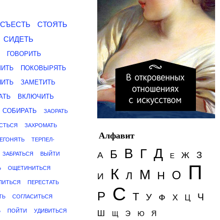
СЪЕСТЬ
СТОЯТЬ
СИДЕТЬ
ГОВОРИТЬ
ИТЬ
ПОКОВЫРЯТЬ
НИТЬ
ЗАМЕТИТЬ
АТЬ
ВКЛЮЧИТЬ
СОБИРАТЬ
ЗАОРАТЬ
СТЬСЯ
ЗАХРОМАТЬ
Алфавит
ЕГОНЯТЬ
ТЕРПЕЛ-
Д
В
Г
Б
З
А
Ж
ЗАБРАТЬСЯ
ВЫЙТИ
Е
П
Ь
ОЩЕТИНИТЬСЯ
К
М
О
Н
Л
И
ЛИТЬСЯ
ПЕРЕСТАТЬ
С
Р
Т
Ч
У
Ф
Х
ТЬ
СОГЛАСИТЬСЯ
Ц
Ь
ПОЙТИ
УДИВИТЬСЯ
Ш
Э
Я
Щ
Ю