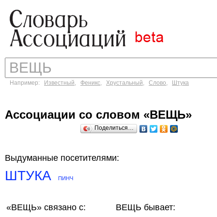
Например:
Известный
,
Феникс
,
Хрустальный
,
Слово
,
Штука
Ассоциации со словом «ВЕЩЬ»
Поделиться…
Выдуманные посетителями:
ШТУКА
ПИНЧ
«ВЕЩЬ»
связано с:
ВЕЩЬ бывает: