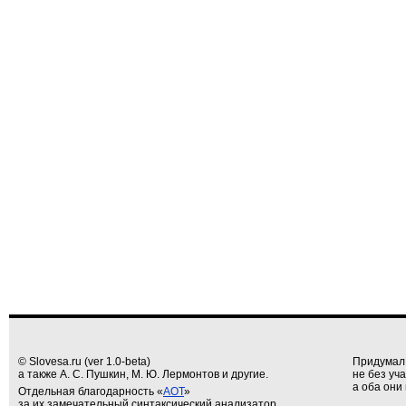
© Slovesa.ru (ver 1.0-beta)
Придумал
а также А. С. Пушкин, М. Ю. Лермонтов и другие.
не без уч
а оба они 
Отдельная благодарность «
АОТ
»
за их замечательный синтаксический анализатор.