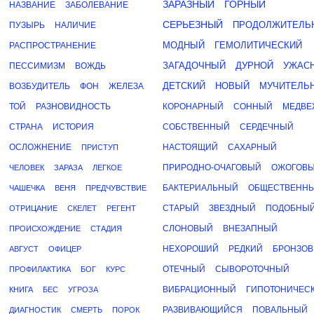
ЗАРАЗНЫЙ
ГОРНЫЙ
НАЗВАНИЕ
ЗАБОЛЕВАНИЕ
СЕРЬЕЗНЫЙ
ПРОДОЛЖИТЕЛЬ
ПУЗЫРЬ
НАЛИЧИЕ
МОДНЫЙ
ГЕМОЛИТИЧЕСКИЙ
РАСПРОСТРАНЕНИЕ
ЗАГАДОЧНЫЙ
ДУРНОЙ
УЖАС
ПЕССИМИЗМ
ВОЖДЬ
ДЕТСКИЙ
НОВЫЙ
МУЧИТЕЛЬ
ВОЗБУДИТЕЛЬ
ФОН
ЖЕЛЕЗА
ТОЙ
РАЗНОВИДНОСТЬ
КОРОНАРНЫЙ
СОННЫЙ
МЕДВЕ
СТРАНА
ИСТОРИЯ
СОБСТВЕННЫЙ
СЕРДЕЧНЫЙ
ОСЛОЖНЕНИЕ
НАСТОЯЩИЙ
САХАРНЫЙ
ПРИСТУП
ПРИРОДНО-ОЧАГОВЫЙ
ОЖОГОВ
ЧЕЛОВЕК
ЗАРАЗА
ЛЕГКОЕ
БАКТЕРИАЛЬНЫЙ
ОБЩЕСТВЕНН
ЧАШЕЧКА
ВЕНЯ
ПРЕДЧУВСТВИЕ
СТАРЫЙ
ЗВЕЗДНЫЙ
ПОДОБНЫ
ОТРИЦАНИЕ
СКЕЛЕТ
РЕГЕНТ
СЛОНОВЫЙ
ВНЕЗАПНЫЙ
ПРОИСХОЖДЕНИЕ
СТАДИЯ
НЕХОРОШИЙ
РЕДКИЙ
БРОНЗО
АВГУСТ
ОФИЦЕР
ОТЕЧНЫЙ
СЫВОРОТОЧНЫЙ
ПРОФИЛАКТИКА
БОГ
КУРС
ВИБРАЦИОННЫЙ
ГИПОТОНИЧЕС
КНИГА
БЕС
УГРОЗА
РАЗВИВАЮЩИЙСЯ
ПОВАЛЬНЫЙ
ДИАГНОСТИК
СМЕРТЬ
ПОРОК