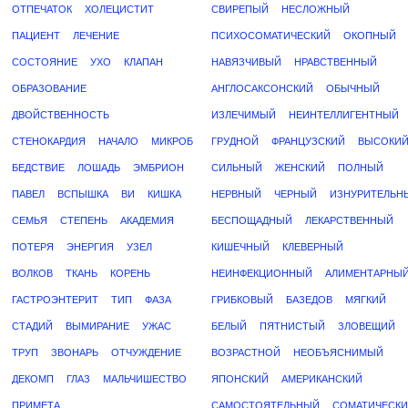
ОТПЕЧАТОК
ХОЛЕЦИСТИТ
СВИРЕПЫЙ
НЕСЛОЖНЫЙ
ПАЦИЕНТ
ЛЕЧЕНИЕ
ПСИХОСОМАТИЧЕСКИЙ
ОКОПНЫЙ
СОСТОЯНИЕ
УХО
КЛАПАН
НАВЯЗЧИВЫЙ
НРАВСТВЕННЫЙ
ОБРАЗОВАНИЕ
АНГЛОСАКСОНСКИЙ
ОБЫЧНЫЙ
ДВОЙСТВЕННОСТЬ
ИЗЛЕЧИМЫЙ
НЕИНТЕЛЛИГЕНТНЫЙ
СТЕНОКАРДИЯ
НАЧАЛО
МИКРОБ
ГРУДНОЙ
ФРАНЦУЗСКИЙ
ВЫСОКИ
БЕДСТВИЕ
ЛОШАДЬ
ЭМБРИОН
СИЛЬНЫЙ
ЖЕНСКИЙ
ПОЛНЫЙ
ПАВЕЛ
ВСПЫШКА
ВИ
КИШКА
НЕРВНЫЙ
ЧЕРНЫЙ
ИЗНУРИТЕЛЬН
СЕМЬЯ
СТЕПЕНЬ
АКАДЕМИЯ
БЕСПОЩАДНЫЙ
ЛЕКАРСТВЕННЫЙ
ПОТЕРЯ
ЭНЕРГИЯ
УЗЕЛ
КИШЕЧНЫЙ
КЛЕВЕРНЫЙ
ВОЛКОВ
ТКАНЬ
КОРЕНЬ
НЕИНФЕКЦИОННЫЙ
АЛИМЕНТАРНЫ
ГАСТРОЭНТЕРИТ
ТИП
ФАЗА
ГРИБКОВЫЙ
БАЗЕДОВ
МЯГКИЙ
СТАДИЙ
ВЫМИРАНИЕ
УЖАС
БЕЛЫЙ
ПЯТНИСТЫЙ
ЗЛОВЕЩИЙ
ТРУП
ЗВОНАРЬ
ОТЧУЖДЕНИЕ
ВОЗРАСТНОЙ
НЕОБЪЯСНИМЫЙ
ДЕКОМП
ГЛАЗ
МАЛЬЧИШЕСТВО
ЯПОНСКИЙ
АМЕРИКАНСКИЙ
ПРИМЕТА
САМОСТОЯТЕЛЬНЫЙ
СОМАТИЧЕСК