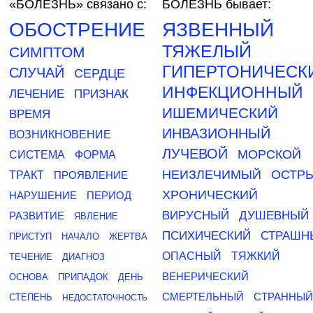
«БОЛЕЗНЬ»
связано с:
БОЛЕЗНЬ бывает:
ОБОСТРЕНИЕ
ЯЗВЕННЫЙ
ТЯЖЕЛЫЙ
СИМПТОМ
ГИПЕРТОНИЧЕСК
СЛУЧАЙ
СЕРДЦЕ
ИНФЕКЦИОННЫЙ
ЛЕЧЕНИЕ
ПРИЗНАК
ИШЕМИЧЕСКИЙ
ВРЕМЯ
ИНВАЗИОННЫЙ
ВОЗНИКНОВЕНИЕ
ЛУЧЕВОЙ
МОРСКОЙ
СИСТЕМА
ФОРМА
НЕИЗЛЕЧИМЫЙ
ОСТР
ТРАКТ
ПРОЯВЛЕНИЕ
ХРОНИЧЕСКИЙ
НАРУШЕНИЕ
ПЕРИОД
ВИРУСНЫЙ
ДУШЕВНЫЙ
РАЗВИТИЕ
ЯВЛЕНИЕ
ПСИХИЧЕСКИЙ
СТРАШН
ПРИСТУП
НАЧАЛО
ЖЕРТВА
ОПАСНЫЙ
ТЯЖКИЙ
ТЕЧЕНИЕ
ДИАГНОЗ
ВЕНЕРИЧЕСКИЙ
ОСНОВА
ПРИПАДОК
ДЕНЬ
СМЕРТЕЛЬНЫЙ
СТРАННЫЙ
СТЕПЕНЬ
НЕДОСТАТОЧНОСТЬ