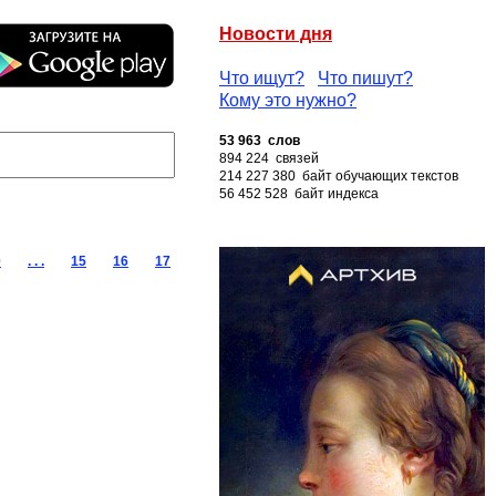
Новости дня
Что ищут?
Что пишут?
Кому это нужно?
53 963 слов
894 224 связей
214 227 380 байт обучающих текстов
56 452 528 байт индекса
0
. . .
15
16
17