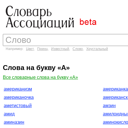
Например:
Цвет
,
Принц
,
Известный
,
Слово
,
Хрустальный
Слова на букву «А»
Все словарные слова на букву «А»
американизм
американка
американочка
американск
аметистовый
амзин
амид
амилоидны
аминазин
аминокисло