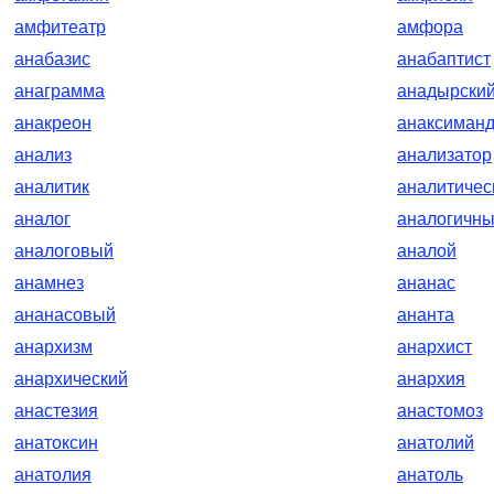
амфитеатр
амфора
анабазис
анабаптист
анаграмма
анадырски
анакреон
анаксиман
анализ
анализатор
аналитик
аналитичес
аналог
аналогичн
аналоговый
аналой
анамнез
ананас
ананасовый
ананта
анархизм
анархист
анархический
анархия
анастезия
анастомоз
анатоксин
анатолий
анатолия
анатоль