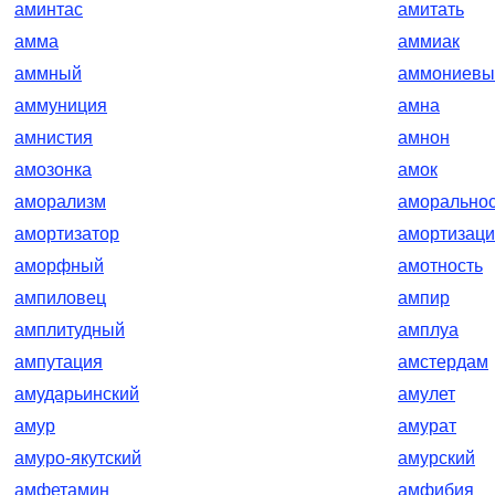
аминтас
амитать
амма
аммиак
аммный
аммониевы
аммуниция
амна
амнистия
амнон
амозонка
амок
аморализм
аморальнос
амортизатор
амортизац
аморфный
амотность
ампиловец
ампир
амплитудный
амплуа
ампутация
амстердам
амударьинский
амулет
амур
амурат
амуро-якутский
амурский
амфетамин
амфибия