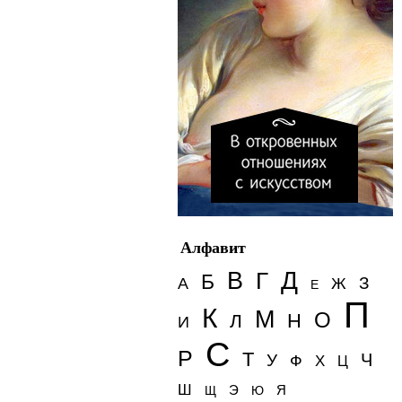
Алфавит
Д
В
Г
Б
З
А
Ж
Е
П
К
М
О
Н
Л
И
С
Р
Т
Ч
У
Ф
Х
Ц
Ш
Э
Я
Щ
Ю