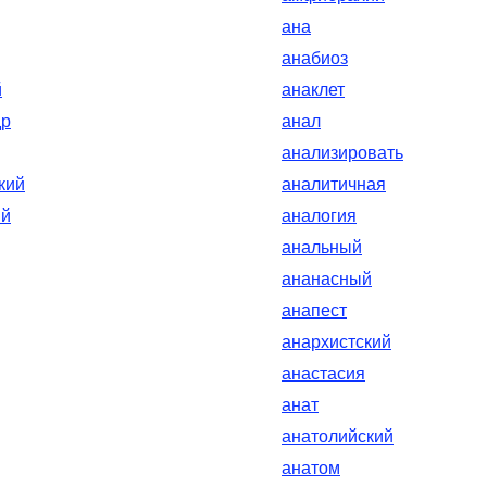
ана
анабиоз
й
анаклет
др
анал
анализировать
кий
аналитичная
ый
аналогия
анальный
ананасный
анапест
анархистский
анастасия
анат
анатолийский
анатом