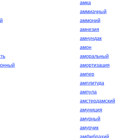
амка
аммиачный
й
аммоний
амнезия
амнундак
амон
ть
аморальный
ионный
амортизация
ампер
амплитуда
ампула
амстердамский
амуниция
амурный
амурчик
амфибрахий