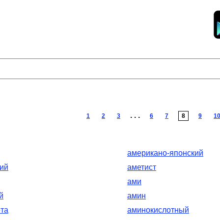
. . .
1
2
3
6
7
8
9
1
американо-японский
ий
аметист
ами
й
амин
та
аминокислотный