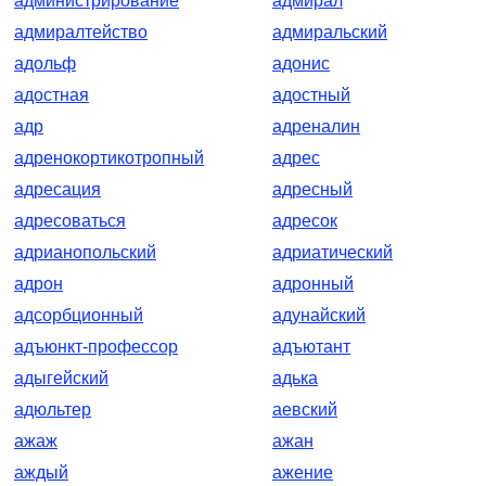
администрирование
адмирал
адмиралтейство
адмиральский
адольф
адонис
адостная
адостный
адр
адреналин
адренокортикотропный
адрес
адресация
адресный
адресоваться
адресок
адрианопольский
адриатический
адрон
адронный
адсорбционный
адунайский
адъюнкт-профессор
адъютант
адыгейский
адька
адюльтер
аевский
ажаж
ажан
аждый
ажение