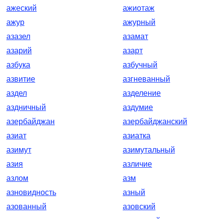
ажеский
ажиотаж
ажур
ажурный
азазел
азамат
азарий
азарт
азбука
азбучный
азвитие
азгневанный
аздел
азделение
аздничный
аздумие
азербайджан
азербайджанский
азиат
азиатка
азимут
азимутальный
азия
азличие
азлом
азм
азновидность
азный
азованный
азовский