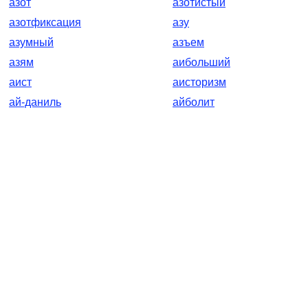
азот
азотистый
азотфиксация
азу
азумный
азъем
азям
аибольший
аист
аисторизм
ай-даниль
айболит