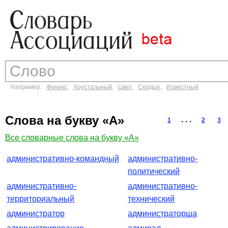
Например:
Феникс
,
Хрустальный
,
Цвет
,
Сердце
,
Известный
Слова на букву «А»
. . .
1
2
3
Все словарные слова на букву «А»
административно-командный
административно-
политический
административно-
административно-
территориальный
технический
администратор
администраторша