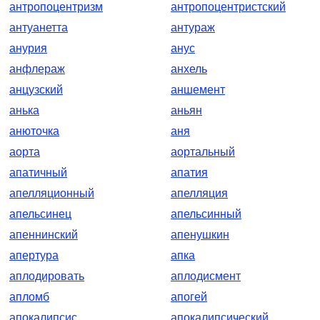
антропоцентризм
антропоцентристский
антуанетта
антураж
анурия
анус
анфлераж
анхель
анцузский
аншемент
анька
аньян
анюточка
аня
аорта
аортальный
апатичный
апатия
апелляционный
апелляция
апельсинец
апельсинный
апеннинский
апенушкин
апертура
апка
аплодировать
аплодисмент
апломб
апогей
апокалипсис
апокалипсический