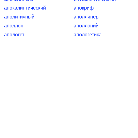
апокалиптический
апокриф
аполитичный
аполлинер
аполлон
аполлоний
апологет
апологетика