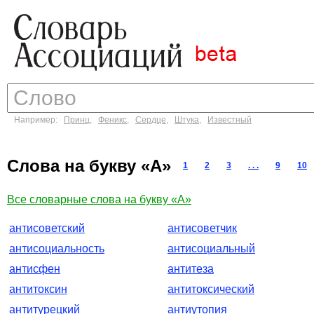
Например:
Принц
,
Феникс
,
Сердце
,
Штука
,
Известный
Слова на букву «А»
1
2
3
. . .
9
10
Все словарные слова на букву «А»
антисоветский
антисоветчик
антисоциальность
антисоциальный
антисфен
антитеза
антитоксин
антитоксический
антитурецкий
антиутопия