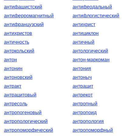
антифашистский
антифеодальный
антиферромагнитный
антифлогистический
антифранцузский
антихрист
антихристов
антициклон
античность
античный
антокольский
антологический
антон
антон-маркоман
антонин
антония
антоновский
антоныч
антракт
антрацит
антрацитовый
антрекот
антресоль
антропный
антропогеновый
антропоид
антропологический
антропология
антропоморфический
антропоморфный