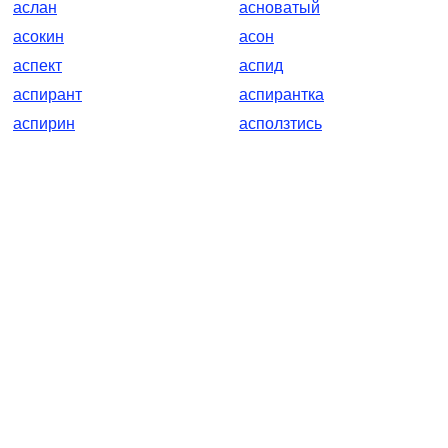
аслан
асноватый
асокин
асон
аспект
аспид
аспирант
аспирантка
аспирин
асползтись