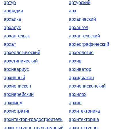
артур
артурский
арфидия
арх
архаика
архаический
архалук
архангел
архангельск
архангельский
архат
археографический
археологический
археология
архетипический
архив
архивариус
архиватор
архивный
архидиакон
архиепископ
архиепископский
архиерейский
архилох
архимед
архип
архистратиг
архитектоника
архитектор-градостроитель
архитекторша
архитектурно-скульптурный
архитектурно-