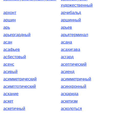
художественный
архонт
арчибальд
аршин
аршинный
арь
арьев
арьергардный
арьятерминал
асан
асана
асафьев
асахигава
асбестовый
асгард
асенс
асептический
асивый
асиенд
асимметрический
асимметричный
асимптотический
асинхронный
аскание
аскарида
аскет
аскетизм
аскетичный
асколоться