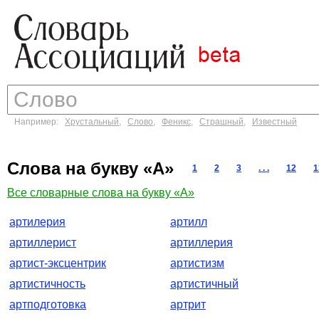
Например:
Хрустальный
,
Слово
,
Феникс
,
Страшный
,
Известный
Слова на букву «А»
1
2
3
. . .
12
1
Все словарные слова на букву «А»
артилерия
артилл
артиллерист
артиллерия
артист-эксцентрик
артистизм
артистичность
артистичный
артподготовка
артрит