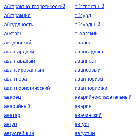
абстрактно-теоретический
абстрактный
абстракция
абсурд
абсурдность
абсурдный
абхазец
абхазский
авадовский
авалон
авангардизм
авангардист
авангардный
аванпост
авансированный
авансовый
авантюра
авантюризм
авантюристический
авантюристка
аварец
аварийно-спасательный
аварийный
авария
аватар
авачинский
авгур
август
августейший
августин