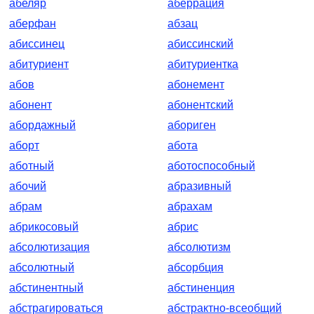
абеляр
аберрация
аберфан
абзац
абиссинец
абиссинский
абитуриент
абитуриентка
абов
абонемент
абонент
абонентский
абордажный
абориген
аборт
абота
аботный
аботоспособный
абочий
абразивный
абрам
абрахам
абрикосовый
абрис
абсолютизация
абсолютизм
абсолютный
абсорбция
абстинентный
абстиненция
абстрагироваться
абстрактно-всеобщий