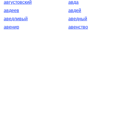
августовский
авда
авдеев
авдей
аведливый
аведный
авенир
авенство