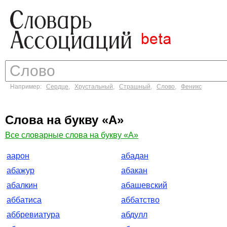
Например:
Сердце
,
Хрустальный
,
Страшный
,
Слово
,
Феникс
Слова на букву «А»
Все словарные слова на букву «А»
аарон
абадан
абажур
абакан
абалкин
абашевский
аббатиса
аббатство
аббревиатура
абдулл