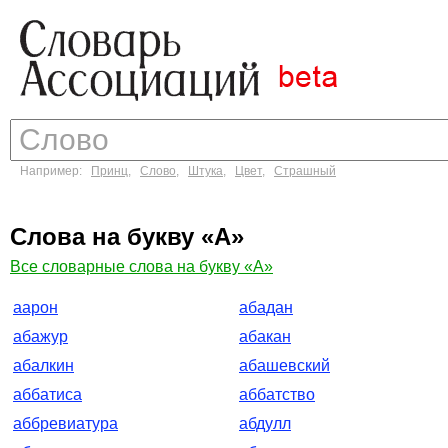
Например:
Принц
,
Слово
,
Штука
,
Цвет
,
Страшный
Слова на букву «А»
Все словарные слова на букву «А»
аарон
абадан
абажур
абакан
абалкин
абашевский
аббатиса
аббатство
аббревиатура
абдулл