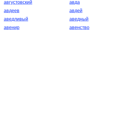
августовский
авда
авдеев
авдей
аведливый
аведный
авенир
авенство