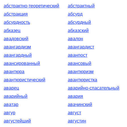
абстрактно-теоретический
абстрактный
абстракция
абсурд
абсурдность
абсурдный
абхазец
абхазский
авадовский
авалон
авангардизм
авангардист
авангардный
аванпост
авансированный
авансовый
авантюра
авантюризм
авантюристический
авантюристка
аварец
аварийно-спасательный
аварийный
авария
аватар
авачинский
авгур
август
августейший
августин