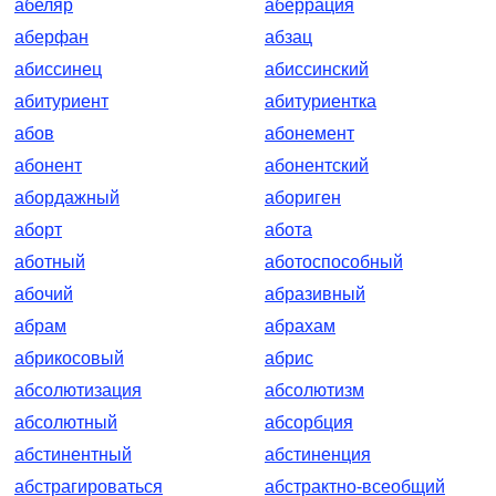
абеляр
аберрация
аберфан
абзац
абиссинец
абиссинский
абитуриент
абитуриентка
абов
абонемент
абонент
абонентский
абордажный
абориген
аборт
абота
аботный
аботоспособный
абочий
абразивный
абрам
абрахам
абрикосовый
абрис
абсолютизация
абсолютизм
абсолютный
абсорбция
абстинентный
абстиненция
абстрагироваться
абстрактно-всеобщий