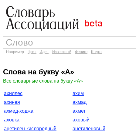
Например:
Цвет
,
Идея
,
Известный
,
Феникс
,
Штука
Слова на букву «А»
Все словарные слова на букву «А»
ахиллес
ахим
ахинея
ахмад
ахмед-ходжа
ахмет
аховка
аховый
ацетилен-кислородный
ацетиленовый