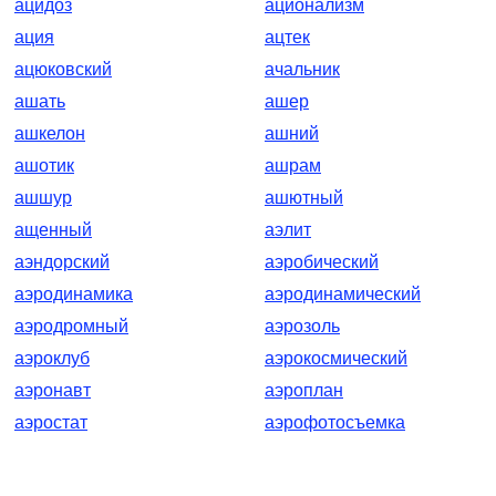
ацидоз
ационализм
ация
ацтек
ацюковский
ачальник
ашать
ашер
ашкелон
ашний
ашотик
ашрам
ашшур
ашютный
ащенный
аэлит
аэндорский
аэробический
аэродинамика
аэродинамический
аэродромный
аэрозоль
аэроклуб
аэрокосмический
аэронавт
аэроплан
аэростат
аэрофотосъемка