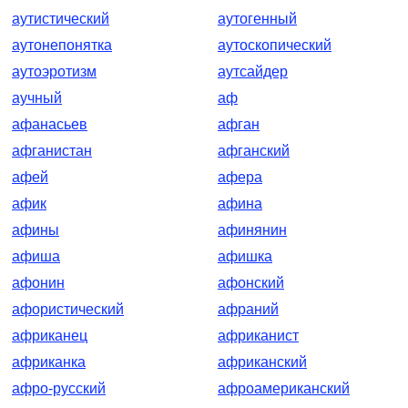
аутистический
аутогенный
аутонепонятка
аутоскопический
аутоэротизм
аутсайдер
аучный
аф
афанасьев
афган
афганистан
афганский
афей
афера
афик
афина
афины
афинянин
афиша
афишка
афонин
афонский
афористический
афраний
африканец
африканист
африканка
африканский
афро-русский
афроамериканский