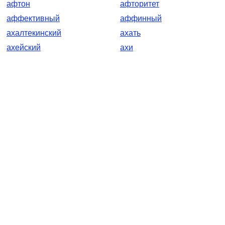
афтон
афторитет
аффективный
аффинный
ахалтекинский
ахать
ахейский
ахи