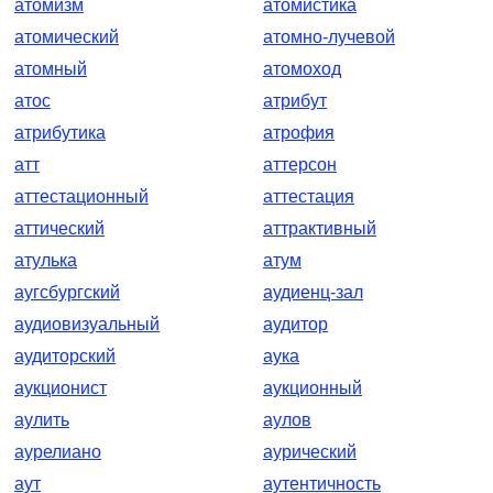
атомизм
атомистика
атомический
атомно-лучевой
атомный
атомоход
атос
атрибут
атрибутика
атрофия
атт
аттерсон
аттестационный
аттестация
аттический
аттрактивный
атулька
атум
аугсбургский
аудиенц-зал
аудиовизуальный
аудитор
аудиторский
аука
аукционист
аукционный
аулить
аулов
аурелиано
аурический
аут
аутентичность