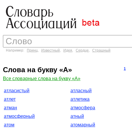
Например:
Принц
,
Известный
,
Идея
,
Сердце
,
Страшный
Слова на букву «А»
1
Все словарные слова на букву «А»
атласистый
атласный
атлет
атлетика
атман
атмосфера
атмосферный
атный
атом
атомарный