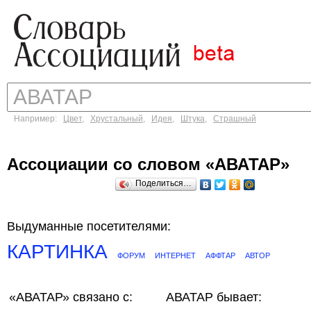
Например:
Цвет
,
Хрустальный
,
Идея
,
Штука
,
Страшный
Ассоциации со словом «АВАТАР»
Поделиться…
Выдуманные посетителями:
КАРТИНКА
ФОРУМ
ИНТЕРНЕТ
АФФТАР
АВТОР
«АВАТАР»
связано с:
АВАТАР бывает: