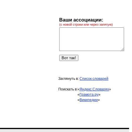
Ваши ассоциации:
(с новой строки или через запятую)
Заглянуть в:
Список словарей
Поискать в:
«
Яндекс.Словарях
»
«
Грамота.ру
»
«
Википедии
»