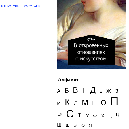
ЛИТЕРАТУРА
ВОССТАНИЕ
Алфавит
Д
В
Г
Б
З
А
Ж
Е
П
К
М
О
Н
Л
И
С
Р
Т
Ч
У
Ф
Х
Ц
Ш
Э
Я
Щ
Ю