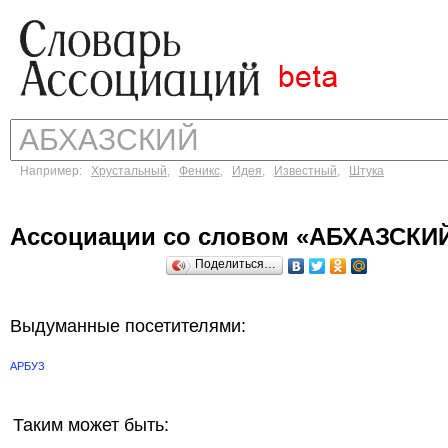
Например:
Хрустальный
,
Феникс
,
Идея
,
Известный
,
Штука
Ассоциации со словом «АБХАЗСКИ
Поделиться…
Выдуманные посетителями:
АРБУЗ
Таким может быть: