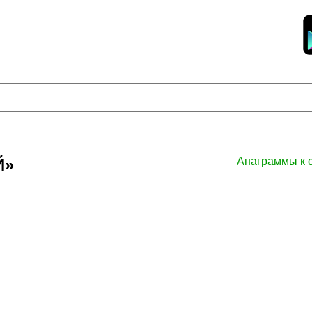
Й»
Анаграммы к