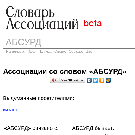
Например:
Идея
,
Штука
,
Слово
,
Сердце
,
Цвет
Ассоциации со словом «АБСУРД»
Поделиться…
Выдуманные посетителями:
КАКАШКА
«АБСУРД»
связано с:
АБСУРД бывает: