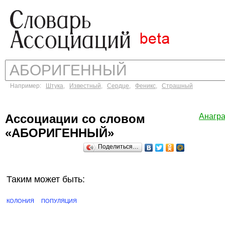
Например:
Штука
,
Известный
,
Сердце
,
Феникс
,
Страшный
Ассоциации со словом
Анагр
«АБОРИГЕННЫЙ»
Поделиться…
Таким может быть:
КОЛОНИЯ
ПОПУЛЯЦИЯ