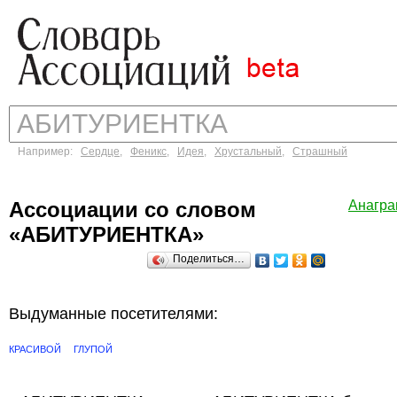
Например:
Сердце
,
Феникс
,
Идея
,
Хрустальный
,
Страшный
Ассоциации со словом
Анагр
«АБИТУРИЕНТКА»
Поделиться…
Выдуманные посетителями:
КРАСИВОЙ
ГЛУПОЙ