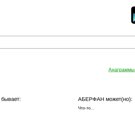
Анаграммы
бывает:
АБЕРФАН может(но):
Что-то...