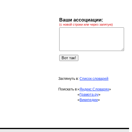
Ваши ассоциации:
(с новой строки или через запятую)
Заглянуть в:
Список словарей
Поискать в:
«
Яндекс.Словарях
»
«
Грамота.ру
»
«
Википедии
»