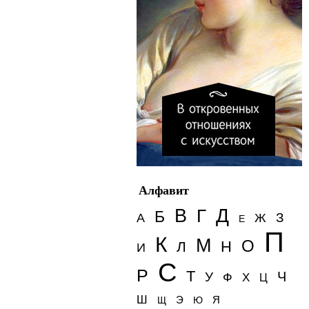
Алфавит
Д
В
Г
Б
З
А
Ж
Е
П
К
М
О
Н
Л
И
С
Р
Т
Ч
У
Ф
Х
Ц
Ш
Э
Я
Щ
Ю