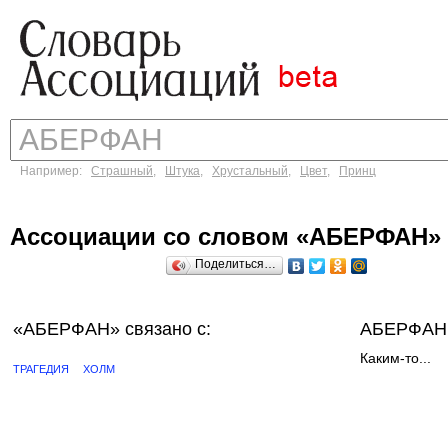
Например:
Страшный
,
Штука
,
Хрустальный
,
Цвет
,
Принц
Ассоциации со словом «АБЕРФАН»
Поделиться…
«АБЕРФАН»
связано с:
АБЕРФАН 
Каким-то...
ТРАГЕДИЯ
ХОЛМ