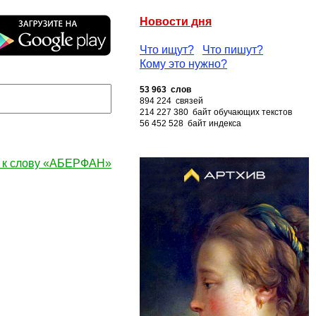
Новости дня
Что ищут?
Что пишут?
Кому это нужно?
53 963 слов
894 224 связей
214 227 380 байт обучающих текстов
56 452 528 байт индекса
 к слову «АБЕРФАН»