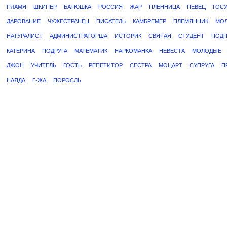
ПЛАМЯ
ШКИПЕР
БАТЮШКА
РОССИЯ
ЖАР
ПЛЕННИЦА
ПЕВЕЦ
ГОС
ДАРОВАНИЕ
ЧУЖЕСТРАНЕЦ
ПИСАТЕЛЬ
КАМБРЕМЕР
ПЛЕМЯННИК
МО
НАТУРАЛИСТ
АДМИНИСТРАТОРША
ИСТОРИК
СВЯТАЯ
СТУДЕНТ
ПОДП
КАТЕРИНА
ПОДРУГА
МАТЕМАТИК
НАРКОМАНКА
НЕВЕСТА
МОЛОДЫЕ
ДЖОН
УЧИТЕЛЬ
ГОСТЬ
РЕПЕТИТОР
СЕСТРА
МОЦАРТ
СУПРУГА
П
НАЯДА
Г-ЖА
ПОРОСЛЬ