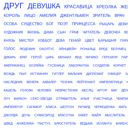
ДРУГ
ДЕВУШКА
КРАСАВИЦА
КРЕОЛКА
ЖЕ
КОРОЛЬ
ЛИЦО
АМЕЛИЯ
ДЖЕНТЛЬМЕН
ЗРИТЕЛЬ
ВРАЧ
ОСОБА
СУЩЕСТВО
БОГ
ПОЭТ
ПРИНЦЕССА
РЫЦАРЬ
ДЕВИ
ХУДОЖНИК
ЖИЗНЬ
ДАМА
СЫН
ГРАФ
ЧИТАТЕЛЬ
ДЕВОЧКА
В
КНЯЗЬ
МИСТЕР
ХОББОТ
ДЕВА
ГЕНИЙ
ЦВЕТ
БАРЫШНЯ
ПАР
ГОЛОС
ЛЮДОВИК
ОБОЛТУС
ЭЙНЦВЕЙН
РОНАЛЬД
БРЕД
БЕЗУМЕЦ
ДИКАРЬ
БРАТ
ГЕРОЙ
ЦАРЬ
МИХАИЛ
ВИД
ЛИЧИКО
ГЕРОИНЯ
ПАР
АМЕРИКАНЕЦ
ХОЗЯЙКА
ГУСЕНИЦА
ЛАБОРАНТКА
СОЛДАТИК
КОРНЕТ
ВОЖДЬ
ПЫЛ
ИСТИАНИН
ГИТЛЕР
МАЛЬЧИК
ДИПЛОМАТ
ОФИЦЕР
З
НАСЛЕДНИК
ВЕНЕРА
КАВАЛЕР
ТЕХНИК
ЛЕЙТЕНАНТ
ИМПЕРАТРИЦА
КАШЕЛЬ
ГОЛОВА
ЧЕЛОВЕК
НЕВРАСТЕНИК
МЕСЯЦ
АРТУР
МАГ
ДЕН
ЛУЧ
ФАРАОН
СЕКС-ЗВЕЗДА
ОТРАВИТЕЛЬ
ИЛЬЯ
УЧАСТНИЦА
ЧЕМПИ
ИМПЕРАТОР
САГАМОР
АЛИСА
ШЕЛТОН
РИЧАРД
ЧЕРКЕШЕНКА
МАТЬ
ДЖОРДЖ
ДОЧЬ
СУМАСБРОД
КРАСОТКА
ХАКЕР
МАЙЯ
МЫСЛИТЕЛЬ
ШВЕД
АНЖЕЛИКА
ПАСТУХ
БЛЮСТИТЕЛЬ
ВЕДЬМА
ИОЛАНТА
ФЛИБУ