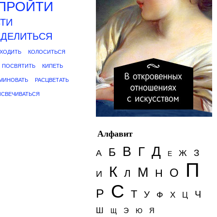
ПРОЙТИ
ТИ
ДЕЛИТЬСЯ
ХОДИТЬ
КОЛОСИТЬСЯ
ПОСВЯТИТЬ
КИПЕТЬ
МИНОВАТЬ
РАСЦВЕТАТЬ
СВЕЧИВАТЬСЯ
Алфавит
Д
В
Г
Б
З
А
Ж
Е
П
К
М
О
Н
Л
И
С
Р
Т
Ч
У
Ф
Х
Ц
Ш
Э
Я
Щ
Ю