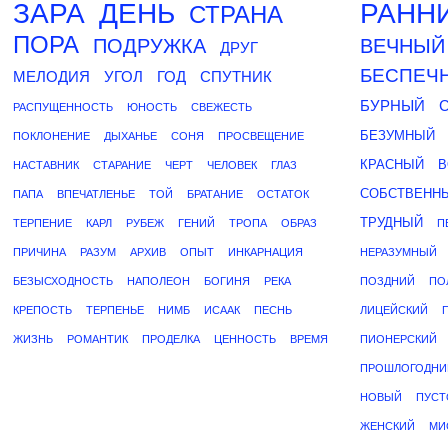
ЗАРА
ДЕНЬ
РАНН
СТРАНА
ПОРА
ПОДРУЖКА
ВЕЧНЫЙ
ДРУГ
БЕСПЕЧ
МЕЛОДИЯ
УГОЛ
ГОД
СПУТНИК
БУРНЫЙ
РАСПУЩЕННОСТЬ
ЮНОСТЬ
СВЕЖЕСТЬ
БЕЗУМНЫЙ
ПОКЛОНЕНИЕ
ДЫХАНЬЕ
СОНЯ
ПРОСВЕЩЕНИЕ
КРАСНЫЙ
В
НАСТАВНИК
СТАРАНИЕ
ЧЕРТ
ЧЕЛОВЕК
ГЛАЗ
СОБСТВЕНН
ПАПА
ВПЕЧАТЛЕНЬЕ
ТОЙ
БРАТАНИЕ
ОСТАТОК
ТРУДНЫЙ
ТЕРПЕНИЕ
КАРЛ
РУБЕЖ
ГЕНИЙ
ТРОПА
ОБРАЗ
П
ПРИЧИНА
РАЗУМ
АРХИВ
ОПЫТ
ИНКАРНАЦИЯ
НЕРАЗУМНЫЙ
БЕЗЫСХОДНОСТЬ
НАПОЛЕОН
БОГИНЯ
РЕКА
ПОЗДНИЙ
ПО
КРЕПОСТЬ
ТЕРПЕНЬЕ
НИМБ
ИСААК
ПЕСНЬ
ЛИЦЕЙСКИЙ
ЖИЗНЬ
РОМАНТИК
ПРОДЕЛКА
ЦЕННОСТЬ
ВРЕМЯ
ПИОНЕРСКИЙ
ПРОШЛОГОДНИ
НОВЫЙ
ПУСТ
ЖЕНСКИЙ
МИ