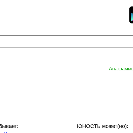
Анаграмм
ывает:
ЮНОСТЬ может(но):