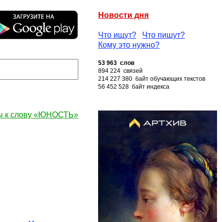
Новости дня
Что ищут?
Что пишут?
Кому это нужно?
53 963 слов
894 224 связей
214 227 380 байт обучающих текстов
56 452 528 байт индекса
ы к слову «ЮНОСТЬ»