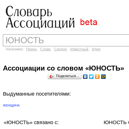
Например:
Принц
,
Слово
,
Сердце
,
Известный
,
Идея
Ассоциации со словом «ЮНОСТЬ»
Поделиться…
Выдуманные посетителями:
ЖЕНЩИНА
«ЮНОСТЬ»
связано с:
ЮНОСТЬ б