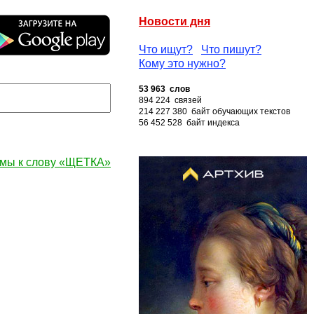
Новости дня
Что ищут?
Что пишут?
Кому это нужно?
53 963 слов
894 224 связей
214 227 380 байт обучающих текстов
56 452 528 байт индекса
мы к слову «ЩЕТКА»