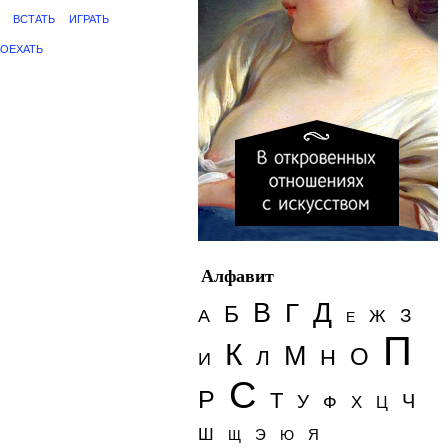
ВСТАТЬ
ИГРАТЬ
ОЕХАТЬ
Алфавит
Д
В
Г
Б
З
А
Ж
Е
П
К
М
О
Н
Л
И
С
Р
Т
Ч
У
Ф
Х
Ц
Ш
Э
Я
Щ
Ю