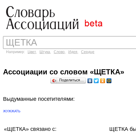
Например:
Цвет
,
Штука
,
Слово
,
Идея
,
Сердце
Ассоциации со словом «ЩЕТКА»
Поделиться…
Выдуманные посетителями:
ЖУЖЖАТЬ
«ЩЕТКА»
связано с:
ЩЕТКА бы