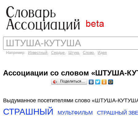
Например:
Известный
,
Сердце
,
Штука
,
Слово
,
Идея
Ассоциации со словом «ШТУША-К
Поделиться…
Выдуманное посетителями слово «ШТУША-КУТУША»
СТРАШНЫЙ
МУЛЬТФИЛЬМ
СТРАШНЫЙ ЗВ