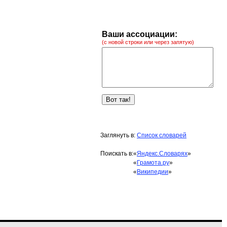
Ваши ассоциации:
(с новой строки или через запятую)
Заглянуть в:
Список словарей
Поискать в:
«
Яндекс.Словарях
»
«
Грамота.ру
»
«
Википедии
»