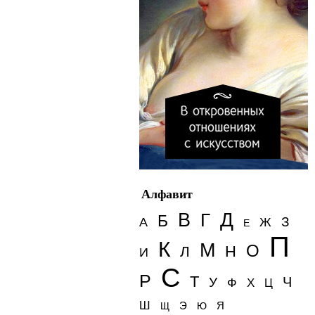
Алфавит
Д
В
Г
Б
З
А
Ж
Е
П
К
М
О
Н
Л
И
С
Р
Т
Ч
У
Ф
Х
Ц
Ш
Э
Я
Щ
Ю