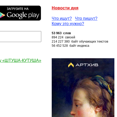
Новости дня
Что ищут?
Что пишут?
Кому это нужно?
53 963 слов
894 224 связей
214 227 380 байт обучающих текстов
56 452 528 байт индекса
ву «ШТУША-КУТУША»