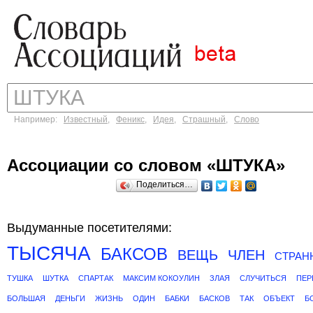
Например:
Известный
,
Феникс
,
Идея
,
Страшный
,
Слово
Ассоциации со словом «ШТУКА»
Поделиться…
Выдуманные посетителями:
ТЫСЯЧА
БАКСОВ
ВЕЩЬ
ЧЛЕН
СТРАН
ТУШКА
ШУТКА
СПАРТАК
МАКСИМ КОКОУЛИН
ЗЛАЯ
СЛУЧИТЬСЯ
ПЕР
БОЛЬШАЯ
ДЕНЬГИ
ЖИЗНЬ
ОДИН
БАБКИ
БАСКОВ
ТАК
ОБЪЕКТ
Б