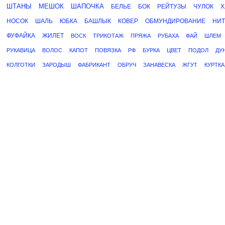
ШТАНЫ
МЕШОК
ШАПОЧКА
БЕЛЬЕ
БОК
РЕЙТУЗЫ
ЧУЛОК
Х
НОСОК
ШАЛЬ
ЮБКА
БАШЛЫК
КОВЕР
ОБМУНДИРОВАНИЕ
НИТ
ФУФАЙКА
ЖИЛЕТ
ВОСК
ТРИКОТАЖ
ПРЯЖА
РУБАХА
ФАЙ
ШЛЕМ
РУКАВИЦА
ВОЛОС
КАПОТ
ПОВЯЗКА
РФ
БУРКА
ЦВЕТ
ПОДОЛ
ДУ
КОЛГОТКИ
ЗАРОДЫШ
ФАБРИКАНТ
ОБРУЧ
ЗАНАВЕСКА
ЖГУТ
КУРТКА