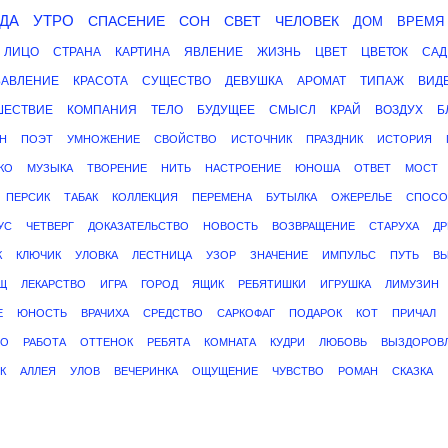
ДА
УТРО
СПАСЕНИЕ
СОН
СВЕТ
ЧЕЛОВЕК
ДОМ
ВРЕМЯ
ЛИЦО
СТРАНА
КАРТИНА
ЯВЛЕНИЕ
ЖИЗНЬ
ЦВЕТ
ЦВЕТОК
САД
БАВЛЕНИЕ
КРАСОТА
СУЩЕСТВО
ДЕВУШКА
АРОМАТ
ТИПАЖ
ВИД
ШЕСТВИЕ
КОМПАНИЯ
ТЕЛО
БУДУЩЕЕ
СМЫСЛ
КРАЙ
ВОЗДУХ
Б
Н
ПОЭТ
УМНОЖЕНИЕ
СВОЙСТВО
ИСТОЧНИК
ПРАЗДНИК
ИСТОРИЯ
КО
МУЗЫКА
ТВОРЕНИЕ
НИТЬ
НАСТРОЕНИЕ
ЮНОША
ОТВЕТ
МОСТ
ПЕРСИК
ТАБАК
КОЛЛЕКЦИЯ
ПЕРЕМЕНА
БУТЫЛКА
ОЖЕРЕЛЬЕ
СПОСО
УС
ЧЕТВЕРГ
ДОКАЗАТЕЛЬСТВО
НОВОСТЬ
ВОЗВРАЩЕНИЕ
СТАРУХА
ДР
К
КЛЮЧИК
УЛОВКА
ЛЕСТНИЦА
УЗОР
ЗНАЧЕНИЕ
ИМПУЛЬС
ПУТЬ
ВЫ
Щ
ЛЕКАРСТВО
ИГРА
ГОРОД
ЯЩИК
РЕБЯТИШКИ
ИГРУШКА
ЛИМУЗИН
Е
ЮНОСТЬ
ВРАЧИХА
СРЕДСТВО
САРКОФАГ
ПОДАРОК
КОТ
ПРИЧАЛ
ВО
РАБОТА
ОТТЕНОК
РЕБЯТА
КОМНАТА
КУДРИ
ЛЮБОВЬ
ВЫЗДОРОВ
К
АЛЛЕЯ
УЛОВ
ВЕЧЕРИНКА
ОЩУЩЕНИЕ
ЧУВСТВО
РОМАН
СКАЗКА