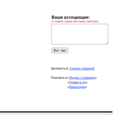
Ваши ассоциации:
(с новой строки или через запятую)
Заглянуть в:
Список словарей
Поискать в:
«
Яндекс.Словарях
»
«
Грамота.ру
»
«
Википедии
»