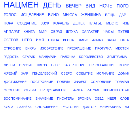
НАЦМЕН
ДЕНЬ
ВЕЧЕР
ВИД
НОЧЬ
ПОГО
ГОЛОС
ИСЦЕЛЕНИЕ
ВИНО
МЫСЛЬ
ЖЕНЩИНА
ВЕЩЬ
ДАР
ПОРА
СОЗДАНИЕ
ЗВУК
КОРАБЛЬ
ДЕНЕК
ПЛАТЬЕ
МЕСТО
ИЗ
АППАРАТ
КНИГА
МИР
ОБРАЗ
ШТУКА
ХАРАКТЕР
ЧАСЫ
ПУТЕ
ОСТРОВ
НЕБО
ИМЯ
ПТИЦА
ВЕСНА
ВАЛЬС
АЛМАЗ
ЗАКАТ
ОКЕА
СТРОЕНИЕ
ВИХРЬ
ИЗОБРЕТЕНИЕ
ПРЕВРАЩЕНИЕ
ПРОГУЛКА
МЕСТЕЧ
РАДОСТЬ
СТАРИК
МАНДАРИН
ПАЛОЧКА
КОРОЛЕВСТВО
ЭПИГРАММА
ФИЛЬМ
ОРУЖИЕ
ШЛЮЗ
ПЛЕС
ЗАВЕРШЕНИЕ
ПРЕОБРАЖЕНИЕ
КОРП
ЖРЕБИЙ
ЖАР
ГЕНДЕЛЕВСКИЙ
ОЗЕРО
СОБЫТИЕ
МОЛЧАНИЕ
ДОМИ
ДОСТИЖЕНИЕ
ПОСТРОЕНИЕ
ПОБЕДА
ЭФФЕКТ
СОКРОВИЩЕ
ТОВАРИ
ОСОБНЯК
УЛЫБКА
ПРЕДСТАВЛЕНИЕ
БАРЖА
РИТУАЛ
ПРОИСШЕСТВИ
ВОСПОМИНАНИЕ
ЗНАМЕНИЕ
ПИСАТЕЛЬ
БРОНЗА
ОБЕД
ИДЕЯ
СЛО
КУКЛА
ЛАЗЕЙКА
СНОВИДЕНИЕ
РЕСТОРАН
ДОКТОР
ЖЕМЧУЖИНА
ЛИ