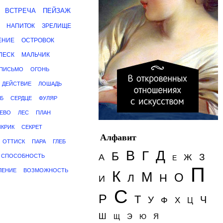
ВСТРЕЧА
ПЕЙЗАЖ
НАПИТОК
ЗРЕЛИЩЕ
ЕНИЕ
ОСТРОВОК
ЛЕСК
МАЛЬЧИК
ПИСЬМО
ОГОНЬ
ДЕЙСТВИЕ
ЛОШАДЬ
Б
СЕРДЦЕ
ФУЛЯР
ЕВО
ЛЕС
ПЛАН
КРИК
СЕКРЕТ
Алфавит
ОТТИСК
ПАРА
ГЛЕБ
Д
В
Г
Б
З
А
Ж
СПОСОБНОСТЬ
Е
П
ЛЕНИЕ
ВОЗМОЖНОСТЬ
К
М
О
Н
Л
И
С
Р
Т
Ч
У
Ф
Х
Ц
Ш
Э
Я
Щ
Ю