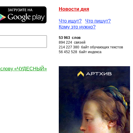
Новости дня
Что ищут?
Что пишут?
Кому это нужно?
53 963 слов
894 224 связей
214 227 380 байт обучающих текстов
56 452 528 байт индекса
к слову «ЧУДЕСНЫЙ»