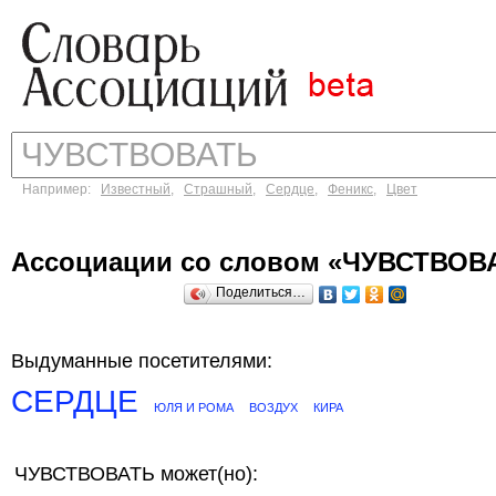
Например:
Известный
,
Страшный
,
Сердце
,
Феникс
,
Цвет
Ассоциации со словом «ЧУВСТВОВ
Поделиться…
Выдуманные посетителями:
СЕРДЦЕ
ЮЛЯ И РОМА
ВОЗДУХ
КИРА
ЧУВСТВОВАТЬ может(но):