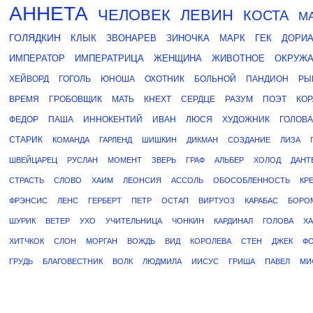
АННЕТА
ЧЕЛОВЕК
ЛЕВИН
КОСТА
М
ГОЛЯДКИН
КЛЫК
ЗВОНАРЕВ
ЗИНОЧКА
МАРК
ГЕК
ДОРИ
ИМПЕРАТОР
ИМПЕРАТРИЦА
ЖЕНЩИНА
ЖИВОТНОЕ
ОКРУЖ
ХЕЙВОРД
ГОГОЛЬ
ЮНОША
ОХОТНИК
БОЛЬНОЙ
ПАНДИОН
РЫ
ВРЕМЯ
ГРОБОВЩИК
МАТЬ
КНЕХТ
СЕРДЦЕ
РАЗУМ
ПОЭТ
КОР
ФЕДОР
ПАША
ИННОКЕНТИЙ
ИВАН
ЛЮСЯ
ХУДОЖНИК
ГОЛОВА
СТАРИК
КОМАНДА
ГАРЛЕНД
ШИШКИН
ДИКМАН
СОЗДАНИЕ
ЛИЗА
ШВЕЙЦАРЕЦ
РУСЛАН
МОМЕНТ
ЗВЕРЬ
ГРАФ
АЛЬБЕР
ХОЛОД
ДАНТ
СТРАСТЬ
СЛОВО
ХАИМ
ЛЕОНСИЯ
АССОЛЬ
ОБОСОБЛЕННОСТЬ
КР
ФРЭНСИС
ЛЕНС
ГЕРБЕРТ
ПЕТР
ОСТАП
ВИРТУОЗ
КАРАБАС
БОРО
ШУРИК
ВЕТЕР
УХО
УЧИТЕЛЬНИЦА
ЧОНКИН
КАРДИНАЛ
ГОЛОВА
Х
ХИТЧКОК
СЛОН
МОРГАН
ВОЖДЬ
ВИД
КОРОЛЕВА
СТЕН
ДЖЕК
ФО
ГРУДЬ
БЛАГОВЕСТНИК
ВОЛК
ЛЮДМИЛА
ИИСУС
ГРИША
ПАВЕЛ
МИ