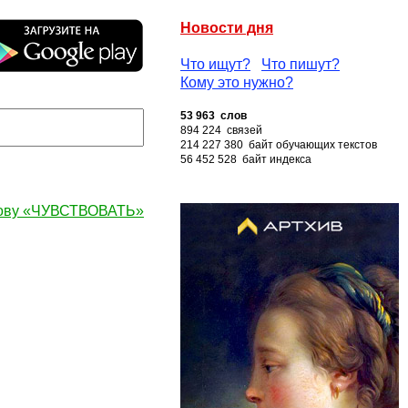
Новости дня
Что ищут?
Что пишут?
Кому это нужно?
53 963 слов
894 224 связей
214 227 380 байт обучающих текстов
56 452 528 байт индекса
лову «ЧУВСТВОВАТЬ»