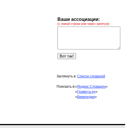
Ваши ассоциации:
(с новой строки или через запятую)
Заглянуть в:
Список словарей
Поискать в:
«
Яндекс.Словарях
»
«
Грамота.ру
»
«
Википедии
»