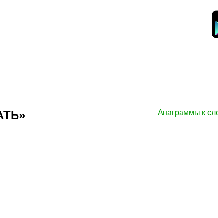
АТЬ»
Анаграммы к с