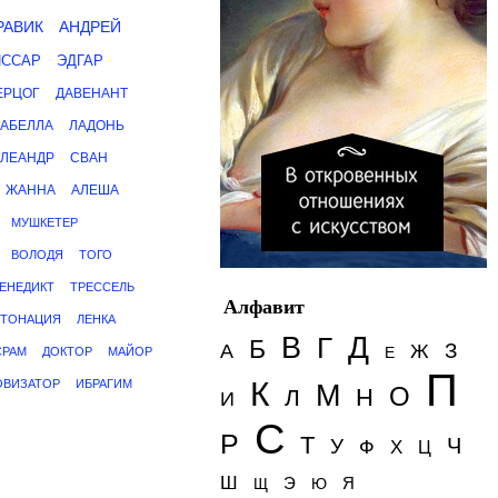
РАВИК
АНДРЕЙ
ССАР
ЭДГАР
ЕРЦОГ
ДАВЕНАНТ
АБЕЛЛА
ЛАДОНЬ
ЛЕАНДР
СВАН
ЖАННА
АЛЕША
МУШКЕТЕР
ВОЛОДЯ
ТОГО
ЕНЕДИКТ
ТРЕССЕЛЬ
Алфавит
ТОНАЦИЯ
ЛЕНКА
Д
В
Г
Б
З
А
Ж
Е
СРАМ
ДОКТОР
МАЙОР
П
К
ОВИЗАТОР
ИБРАГИМ
М
О
Н
Л
И
С
Р
Т
Ч
У
Ф
Х
Ц
Ш
Э
Я
Щ
Ю