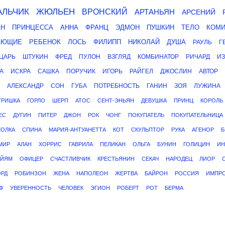
АЛЬЧИК
ЖЮЛЬЕН
ВРОНСКИЙ
АРТАНЬЯН
АРСЕНИЙ
АН
ПРИНЦЕССА
АННА
ФРАНЦ
ЭДМОН
ПУШКИН
ТЕЛО
КОМИ
АЮЩИЕ
РЕБЕНОК
ЛОСЬ
ФИЛИПП
НИКОЛАЙ
ДУША
РАУЛЬ
Г
ЦАРЬ
ШТУКИН
ФРЕД
ПУЛОН
ВЗГЛЯД
КОМБИНАТОР
РИЧАРД
ИЗ
А
ИСКРА
САШКА
ПОРУЧИК
ИГОРЬ
РАЙГЕЛ
ДЖОСЛИН
АВТОР
АЛЕКСАНДР
СОН
ГУБА
ПОТРЕБНОСТЬ
ГАНИН
ЗОЯ
ЛУЖИНА
ГРИШКА
ГОРЛО
ШЕРП
АТОС
СЕНТ-ЭНЬЯН
ДЕВУШКА
ПРИНЦ
КОРОЛЬ
ЕС
ДУГИН
ПИТЕР
ДЖОН
РОК
ЧОНГ
ПОКУПАТЕЛЬ
ПОКУПАТЕЛЬНИЦА
ЕОЛКА
СПИНА
МАРИЯ-АНТУАНЕТТА
КОТ
СКУЛЬПТОР
РУКА
АГЕНОР
Б
МИР
АЛАН
ХОРРИС
ГАВРИЛА
ПЕЛИКАН
ОЛЬГА
БУНИН
ГОЛИЦИН
ИН
АЙЯМ
ОФИЦЕР
СЧАСТЛИВЧИК
КРЕСТЬЯНИН
СЕКАЧ
НАРОДЕЦ
ЛИОР
РД
РОБИНЗОН
ЖЕНА
НАПОЛЕОН
ЖЕРТВА
БАЙРОН
РОССИЯ
ИМПР
Ф
УВЕРЕННОСТЬ
ЧЕЛОВЕК
ЭГИОН
РОБЕРТ
РОТ
БЕРМА