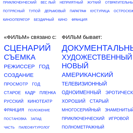
ПРИКЛЮЧЕНЧЕСКИЙ
ВЕС ЛЫЙ
НЕПРИЯТНЫЙ
ЖУТКИЙ
ОТВРАТИТЕЛЬН
ПОТРЯСНЫЙ
ТУПОЙ
ДЕРЬМОВЫЙ
ПАРАГРАФ
КУСТУРИЦА
ОСТРОСЮ
КИНООПЕРАТОР
БЕЗДАРНЫЙ
КИНО
ФРАНЦИЯ
«ФИЛЬМ»
связано с:
ФИЛЬМ бывает:
СЦЕНАРИЙ
ДОКУМЕНТАЛЬН
СЪЕМКА
ХУДОЖЕСТВЕННЫЙ
НОВЫЙ
РЕЖИССЕР
ГОД
АМЕРИКАНСКИЙ
СОЗДАНИЕ
ТЕЛЕВИЗИОННЫЙ
ПРОСМОТР
ГОД
ОДНОИМЕННЫЙ
ЭРОТИЧЕС
СТАРОЕ
КАДР
ПЛЕНКА
ХОРОШИЙ
СТАРЫЙ
РУССКИЙ
КИНОТЕАТР
ФРАНЦИЯ
МНОГОСЕРИЙНЫЙ
ЗНАМЕНИТЫ
ПОЛОЖЕНИЕ
ПРИКЛЮЧЕНЧЕСКИЙ
ИГРОВОЙ
ПОСТАНОВКА
ЗАПАД
ПОЛНОМЕТРАЖНЫЙ
ЧАСТЬ
ПАЛЕОФУТУРОЛОГ