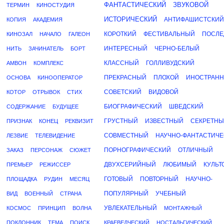
ФАНТАСТИЧЕСКИЙ
ЗВУКОВОЙ
ТЕРМИН
КИНОСТУДИЯ
ИСТОРИЧЕСКИЙ
АНТИФАШИСТСКИЙ
КОПИЯ
АКАДЕМИЯ
КОРОТКИЙ
ФЕСТИВАЛЬНЫЙ
ПОСЛЕ
КИНОЗАЛ
НАЧАЛО
ГАЛЕОН
ИНТЕРЕСНЫЙ
ЧЕРНО-БЕЛЫЙ
НИТЬ
ЗАЧИНАТЕЛЬ
БОРТ
КЛАССНЫЙ
ГОЛЛИВУДСКИЙ
АМВОН
КОМПЛЕКС
ПРЕКРАСНЫЙ
ПЛОХОЙ
ИНОСТРАН
ОСНОВА
КИНООПЕРАТОР
СОВЕТСКИЙ
ВИДОВОЙ
КОТОР
ОТРЫВОК
СТИХ
БИОГРАФИЧЕСКИЙ
ШВЕДСКИЙ
СОДЕРЖАНИЕ
БУДУЩЕЕ
ГРУСТНЫЙ
ИЗВЕСТНЫЙ
СЕКРЕТН
ПРИЗНАК
КОНЕЦ
РЕКВИЗИТ
СОВМЕСТНЫЙ
НАУЧНО-ФАНТАСТИЧ
ЛЕЗВИЕ
ТЕЛЕВИДЕНИЕ
ПОРНОГРАФИЧЕСКИЙ
ОТЛИЧНЫЙ
ЗАКАЗ
ПЕРСОНАЖ
СЮЖЕТ
ДВУХСЕРИЙНЫЙ
ЛЮБИМЫЙ
КУЛЬТ
ПРЕМЬЕР
РЕЖИССЕР
ГОТОВЫЙ
ПОВТОРНЫЙ
НАУЧНО-
ПЛОЩАДКА
РУДИН
МЕСЯЦ
ПОПУЛЯРНЫЙ
УЧЕБНЫЙ
ВИД
ВОЕННЫЙ
СТРАНА
УВЛЕКАТЕЛЬНЫЙ
КОСМОС
ПРИНЦИП
ВОЛНА
МОНТАЖНЫЙ
ПОКЛОННИК
ТЕМА
ПОИСК
КРАЕВЕДЧЕСКИЙ
НОСТАЛЬГИЧЕСКИЙ