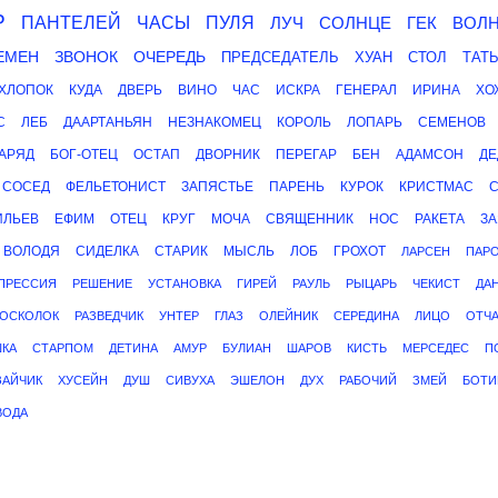
Р
ПАНТЕЛЕЙ
ЧАСЫ
ПУЛЯ
ЛУЧ
СОЛНЦЕ
ГЕК
ВОЛ
ЕМЕН
ЗВОНОК
ОЧЕРЕДЬ
ПРЕДСЕДАТЕЛЬ
ХУАН
СТОЛ
ТАТ
ХЛОПОК
КУДА
ДВЕРЬ
ВИНО
ЧАС
ИСКРА
ГЕНЕРАЛ
ИРИНА
ХО
С
ЛЕБ
ДААРТАНЬЯН
НЕЗНАКОМЕЦ
КОРОЛЬ
ЛОПАРЬ
СЕМЕНОВ
АРЯД
БОГ-ОТЕЦ
ОСТАП
ДВОРНИК
ПЕРЕГАР
БЕН
АДАМСОН
ДЕ
СОСЕД
ФЕЛЬЕТОНИСТ
ЗАПЯСТЬЕ
ПАРЕНЬ
КУРОК
КРИСТМАС
ИЛЬЕВ
ЕФИМ
ОТЕЦ
КРУГ
МОЧА
СВЯЩЕННИК
НОС
РАКЕТА
З
ВОЛОДЯ
СИДЕЛКА
СТАРИК
МЫСЛЬ
ЛОБ
ГРОХОТ
ЛАРСЕН
ПАР
ПРЕССИЯ
РЕШЕНИЕ
УСТАНОВКА
ГИРЕЙ
РАУЛЬ
РЫЦАРЬ
ЧЕКИСТ
ДА
ОСКОЛОК
РАЗВЕДЧИК
УНТЕР
ГЛАЗ
ОЛЕЙНИК
СЕРЕДИНА
ЛИЦО
ОТЧ
КА
СТАРПОМ
ДЕТИНА
АМУР
БУЛИАН
ШАРОВ
КИСТЬ
МЕРСЕДЕС
П
ЗАЙЧИК
ХУСЕЙН
ДУШ
СИВУХА
ЭШЕЛОН
ДУХ
РАБОЧИЙ
ЗМЕЙ
БОТИ
ВОДА