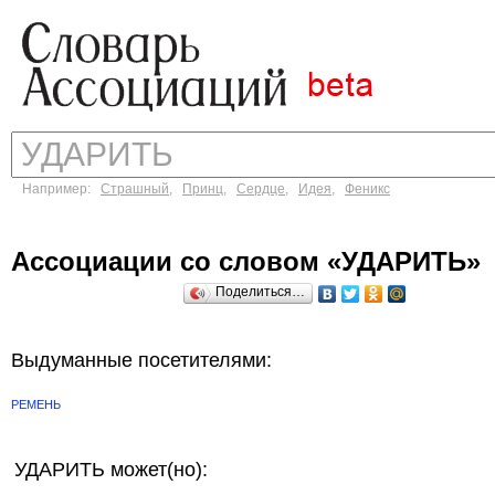
Например:
Страшный
,
Принц
,
Сердце
,
Идея
,
Феникс
Ассоциации со словом «УДАРИТЬ»
Поделиться…
Выдуманные посетителями:
РЕМЕНЬ
УДАРИТЬ может(но):