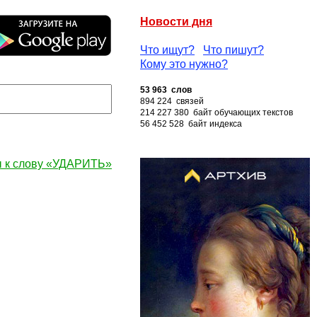
Новости дня
Что ищут?
Что пишут?
Кому это нужно?
53 963 слов
894 224 связей
214 227 380 байт обучающих текстов
56 452 528 байт индекса
 к слову «УДАРИТЬ»