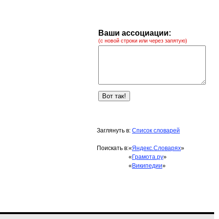
Ваши ассоциации:
(с новой строки или через запятую)
Заглянуть в:
Список словарей
Поискать в:
«
Яндекс.Словарях
»
«
Грамота.ру
»
«
Википедии
»