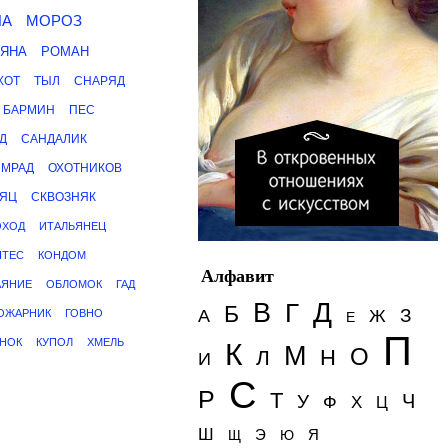
НА
МОРОЗ
ЬЯНА
РОМАН
ХОТ
ТЫЛ
СНАРЯД
БАРМИН
ПЕС
Д
САНДАЛИК
СМРАД
ОХОТНИКОВ
АЯЦ
СКВОЗНЯК
ОХОД
ИТАЛЬЯНЕЦ
НТЕС
КОНДОМ
Алфавит
АЯНИЕ
ОБЛОМОК
ГАД
Д
В
Г
Б
З
А
Ж
ОЖАРНИК
ГОВНО
Е
П
НОК
КУПОЛ
ХМЕЛЬ
К
М
О
Н
Л
И
С
Р
Т
Ч
У
Ф
Х
Ц
Ш
Э
Я
Щ
Ю