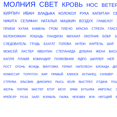
МОЛНИЯ
СВЕТ
КРОВЬ
НОС
ВЕТЕ
КИРПИЧ
ИВАН
ВЛАДЫКА
КОЛОКОЛ
РУКА
КАПИТАН
С
НИКИТА
СЕЛИФАН
НАТАЛЬЯ
МАШКИН
ВОЗДУХ
ГРАВЕЛОТ
ПРИЕМ
КУЛАК
КАМЕНЬ
ГРОМ
ПЛЕЧО
КРАСКА
СТРЕЛА
ГЛАС
БЕЛОНОЖКИН
ЛОШАДЬ
ПАНДИОН
МИХАИЛ
ОХОТНИК
БОБР
З
СЛЕДОВАТЕЛЬ
ГРУДЬ
БХАГАТ
ГОЛОВА
АНТОН
КАРТЕЧЬ
ШАР
МОИСЕЙ
ЛАСТЕР
КВЕНТИН
СТЕПАНИДА
ДУБИНА
ЖЕНА
ВАС
КАПЛЯ
ПЛАМЯ
КОМАНДИР
ПОЛКОВНИК
ЯДРО
ШИЛЛЕР
НЕЯ
РОСТ
ОГОНЬ
ВОЖДЬ
ВИНТОВКА
ГЕРАКЛ
НАПОЛЕОН
БЛОКАДА
ДЕ
КОМИССАР
ТОРНТОН
ЖАР
ПРАВЫЙ
КЛИНОК
ИСПАНЕЦ
СИЛЬВЕР
СТРЕЛКА
ЭЛЬСВИК
ДИКОБРАЗ
РЫСЬ
ВОЛК
ВЫСТРЕЛ
ОТДАЧА
ПУШ
ЖЕЛЧЬ
ПАТРИК
МАСТЕР
ЕГОР
МОЗГ
ХРАМ
БУТЫЛКА
ИМПУЛЬС
КРЕЙСЕР
РОЗА
ЗАЛП
КОРАБЛЬ
ПАЛКА
ЧЕЛОВЕК
ЖУК
НЕГОДЯЙ