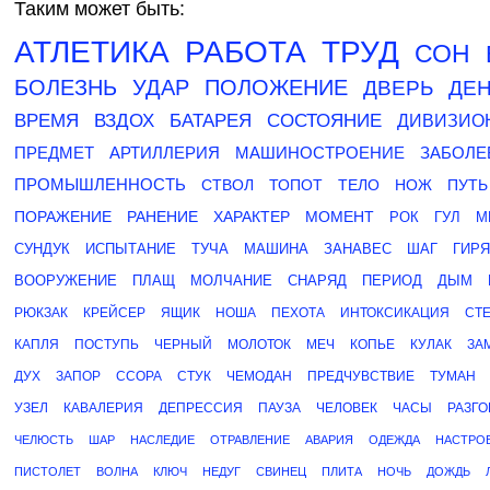
Таким может быть:
АТЛЕТИКА
РАБОТА
ТРУД
СОН
БОЛЕЗНЬ
УДАР
ПОЛОЖЕНИЕ
ДВЕРЬ
ДЕ
ВРЕМЯ
ВЗДОХ
БАТАРЕЯ
СОСТОЯНИЕ
ДИВИЗИО
ПРЕДМЕТ
АРТИЛЛЕРИЯ
МАШИНОСТРОЕНИЕ
ЗАБОЛЕ
ПРОМЫШЛЕННОСТЬ
СТВОЛ
ТОПОТ
ТЕЛО
НОЖ
ПУТЬ
ПОРАЖЕНИЕ
РАНЕНИЕ
ХАРАКТЕР
МОМЕНТ
РОК
ГУЛ
М
СУНДУК
ИСПЫТАНИЕ
ТУЧА
МАШИНА
ЗАНАВЕС
ШАГ
ГИРЯ
ВООРУЖЕНИЕ
ПЛАЩ
МОЛЧАНИЕ
СНАРЯД
ПЕРИОД
ДЫМ
РЮКЗАК
КРЕЙСЕР
ЯЩИК
НОША
ПЕХОТА
ИНТОКСИКАЦИЯ
СТ
КАПЛЯ
ПОСТУПЬ
ЧЕРНЫЙ
МОЛОТОК
МЕЧ
КОПЬЕ
КУЛАК
ЗА
ДУХ
ЗАПОР
ССОРА
СТУК
ЧЕМОДАН
ПРЕДЧУВСТВИЕ
ТУМАН
УЗЕЛ
КАВАЛЕРИЯ
ДЕПРЕССИЯ
ПАУЗА
ЧЕЛОВЕК
ЧАСЫ
РАЗГО
ЧЕЛЮСТЬ
ШАР
НАСЛЕДИЕ
ОТРАВЛЕНИЕ
АВАРИЯ
ОДЕЖДА
НАСТРО
ПИСТОЛЕТ
ВОЛНА
КЛЮЧ
НЕДУГ
СВИНЕЦ
ПЛИТА
НОЧЬ
ДОЖДЬ