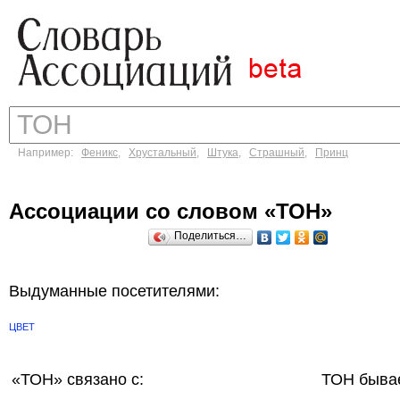
Например:
Феникс
,
Хрустальный
,
Штука
,
Страшный
,
Принц
Ассоциации со словом «ТОН»
Поделиться…
Выдуманные посетителями:
ЦВЕТ
«ТОН»
связано с:
ТОН бывае