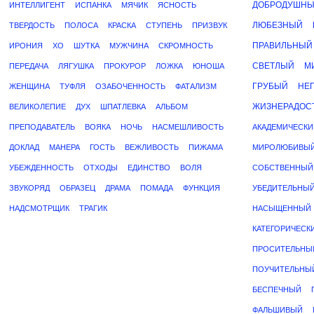
ДОБРОДУШН
ИНТЕЛЛИГЕНТ
ИСПАНКА
МЯЧИК
ЯСНОСТЬ
ЛЮБЕЗНЫЙ
ТВЕРДОСТЬ
ПОЛОСА
КРАСКА
СТУПЕНЬ
ПРИЗВУК
ПРАВИЛЬНЫЙ
ИРОНИЯ
ХО
ШУТКА
МУЖЧИНА
СКРОМНОСТЬ
СВЕТЛЫЙ
М
ПЕРЕДАЧА
ЛЯГУШКА
ПРОКУРОР
ЛОЖКА
ЮНОША
ГРУБЫЙ
НЕ
ЖЕНЩИНА
ТУФЛЯ
ОЗАБОЧЕННОСТЬ
ФАТАЛИЗМ
ЖИЗНЕРАДОС
ВЕЛИКОЛЕПИЕ
ДУХ
ШПАТЛЕВКА
АЛЬБОМ
ПРЕПОДАВАТЕЛЬ
ВОЯКА
НОЧЬ
НАСМЕШЛИВОСТЬ
АКАДЕМИЧЕСКИ
ДОКЛАД
МАНЕРА
ГОСТЬ
ВЕЖЛИВОСТЬ
ПИЖАМА
МИРОЛЮБИВЫ
УБЕЖДЕННОСТЬ
ОТХОДЫ
ЕДИНСТВО
ВОЛЯ
СОБСТВЕННЫЙ
ЗВУКОРЯД
ОБРАЗЕЦ
ДРАМА
ПОМАДА
ФУНКЦИЯ
УБЕДИТЕЛЬНЫ
НАДСМОТРЩИК
ТРАГИК
НАСЫЩЕННЫЙ
КАТЕГОРИЧЕСК
ПРОСИТЕЛЬНЫ
ПОУЧИТЕЛЬНЫ
БЕСПЕЧНЫЙ
ФАЛЬШИВЫЙ