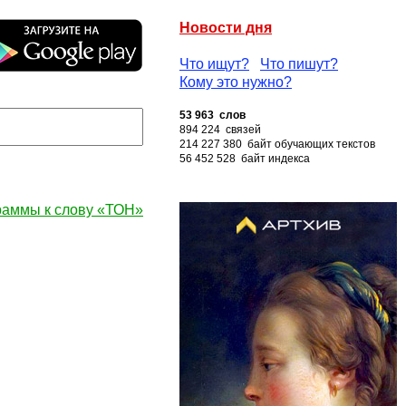
Новости дня
Что ищут?
Что пишут?
Кому это нужно?
53 963 слов
894 224 связей
214 227 380 байт обучающих текстов
56 452 528 байт индекса
раммы к слову «ТОН»