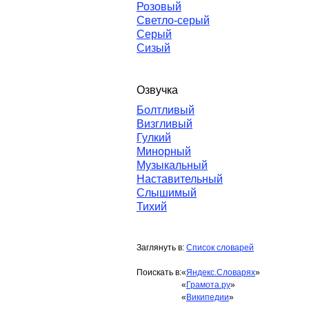
Розовый
Светло-серый
Серый
Сизый
Озвучка
Болтливый
Визгливый
Гулкий
Минорный
Музыкальный
Наставительный
Слышимый
Тихий
Заглянуть в:
Список словарей
Поискать в:
«
Яндекс.Словарях
»
«
Грамота.ру
»
«
Википедии
»