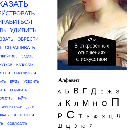
КАЗАТЬ
ЕЙСТВОВАТЬ
НРАВИТЬСЯ
ТЬ
УДИВИТЬ
ЗВАТЬ
ОБРЕСТИ
Я
СПРАШИВАТЬ
ПРИЙТИСЬ
ЗАДАТЬ
НУТЬСЯ
НАПИСАТЬ
ИТЬСЯ
СМЯГЧИТЬСЯ
Алфавит
АТЬ
БРАТЬ
УСВОИТЬ
Д
В
Г
Б
АТЬ
ВЫДАВАТЬ
З
А
Ж
Е
П
ВЛИЯТЬ
НАЙТИ
К
М
О
Н
Л
И
ОБЕРНУТЬСЯ
ДАТЬ
С
Р
Т
Ч
ИДАТЬ
ПОКАЗАТЬСЯ
У
Ф
Х
Ц
ТЬ
СОБЛЮДАТЬ
Ш
Э
Я
Щ
Ю