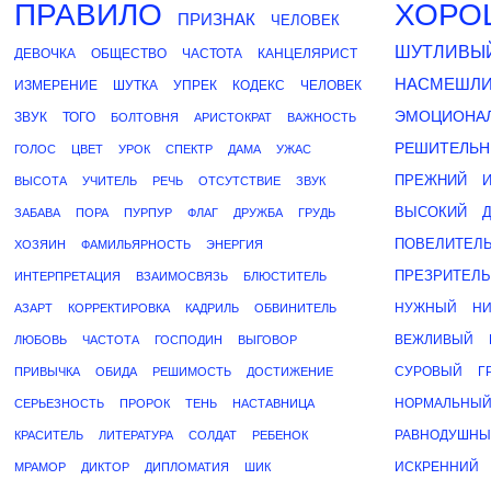
ПРАВИЛО
ХОРО
ПРИЗНАК
ЧЕЛОВЕК
ШУТЛИВЫ
ДЕВОЧКА
ОБЩЕСТВО
ЧАСТОТА
КАНЦЕЛЯРИСТ
НАСМЕШЛ
ИЗМЕРЕНИЕ
ШУТКА
УПРЕК
КОДЕКС
ЧЕЛОВЕК
ЭМОЦИОНА
ЗВУК
ТОГО
БОЛТОВНЯ
АРИСТОКРАТ
ВАЖНОСТЬ
РЕШИТЕЛЬ
ГОЛОС
ЦВЕТ
УРОК
СПЕКТР
ДАМА
УЖАС
ПРЕЖНИЙ
ВЫСОТА
УЧИТЕЛЬ
РЕЧЬ
ОТСУТСТВИЕ
ЗВУК
ВЫСОКИЙ
ЗАБАВА
ПОРА
ПУРПУР
ФЛАГ
ДРУЖБА
ГРУДЬ
ПОВЕЛИТЕЛ
ХОЗЯИН
ФАМИЛЬЯРНОСТЬ
ЭНЕРГИЯ
ПРЕЗРИТЕЛ
ИНТЕРПРЕТАЦИЯ
ВЗАИМОСВЯЗЬ
БЛЮСТИТЕЛЬ
НУЖНЫЙ
НИ
АЗАРТ
КОРРЕКТИРОВКА
КАДРИЛЬ
ОБВИНИТЕЛЬ
ВЕЖЛИВЫЙ
ЛЮБОВЬ
ЧАСТОТА
ГОСПОДИН
ВЫГОВОР
СУРОВЫЙ
Г
ПРИВЫЧКА
ОБИДА
РЕШИМОСТЬ
ДОСТИЖЕНИЕ
НОРМАЛЬНЫ
СЕРЬЕЗНОСТЬ
ПРОРОК
ТЕНЬ
НАСТАВНИЦА
РАВНОДУШН
КРАСИТЕЛЬ
ЛИТЕРАТУРА
СОЛДАТ
РЕБЕНОК
ИСКРЕННИЙ
МРАМОР
ДИКТОР
ДИПЛОМАТИЯ
ШИК