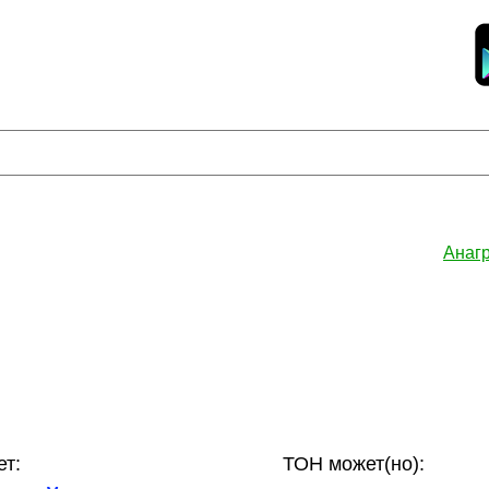
Анаг
т:
ТОН может(но):