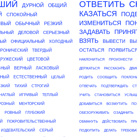
ШИЙ
ОТВЕТИТЬ
С
ДУРНОЙ
ОБЩИЙ
КАЗАТЬСЯ
ПОД
Й
СПОКОЙНЫЙ
ИЗМЕНИТЬСЯ
ПО
ИВЫЙ
ОБЫЧНЫЙ
РЕЗКИЙ
ЗАДАВАТЬ
ПРИНЯ
ЛЬНЫЙ
ДЕЛОВОЙ
СЕРЬЕЗНЫЙ
ВЗЯТЬ
ВЫВЕСТИ
ВЫ
НЫЙ
ОФИЦИАЛЬНЫЙ
ХОЛОДНЫЙ
ОСТАТЬСЯ
ПОЯВИТЬС
ИРОНИЧЕСКИЙ
ТВЕРДЫЙ
ДРУЖЕСКИЙ
ЦВЕТОВОЙ
НАКЛОНИТЬСЯ
ПРОИЗНЕСТИ
ЬНЫЙ
ВЕРНЫЙ
ЛАСКОВЫЙ
ДЕРЖАТЬСЯ
РАССКАЗАТЬ
ДВИ
ЬНЫЙ
ЕСТЕСТВЕННЫЙ
ЦЕЛЫЙ
РОДИТЬ
СООБЩИТЬ
ПОКЛОН
ЗКИЙ
ТИХИЙ
СТРОГИЙ
ОТВЕЧАТЬ
ПОДТВЕРЖДАТЬ
СТ
НАГЛЫЙ
ИГРИВЫЙ
ТЕПЛЫЙ
УЧИТЬ
СТАНОВИТЬСЯ
УСЛЫШ
РОЗНЫЙ
МЕНТОРСКИЙ
ДОБАВИТЬСЯ
ВОЗМУТИТЬ
ПО
Й
РОВНЫЙ
ГЛУБОКИЙ
ОБЕЗОРУЖИВАТЬ
ОЗАДАЧИТЬ
ЫЙ
ПОКРОВИТЕЛЬСТВЕННЫЙ
ОБМАНУТЬ
ДЕЙСТВОВАТЬ
ПР
ИЗДЕВАТЕЛЬСКИЙ
СЕРЫЙ
ПОДКУПИТЬ
ДЕЛАТЬ
ТРЕБОВА