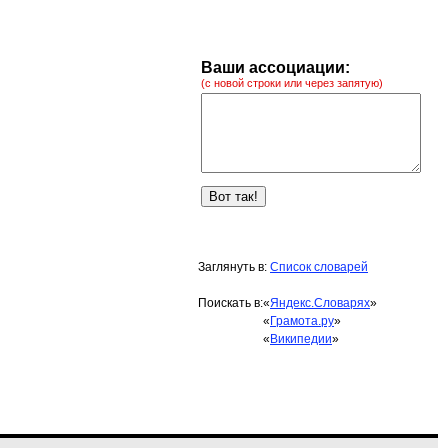
Ваши ассоциации:
(с новой строки или через запятую)
Заглянуть в:
Список словарей
Поискать в:
«
Яндекс.Словарях
»
«
Грамота.ру
»
«
Википедии
»