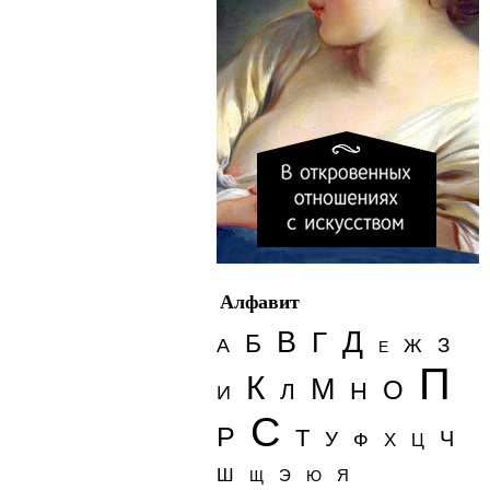
Алфавит
Д
В
Г
Б
З
А
Ж
Е
П
К
М
О
Н
Л
И
С
Р
Т
Ч
У
Ф
Х
Ц
Ш
Э
Я
Щ
Ю