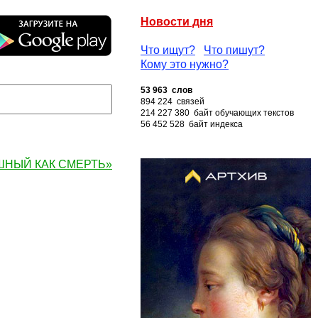
Новости дня
Что ищут?
Что пишут?
Кому это нужно?
53 963 слов
894 224 связей
214 227 380 байт обучающих текстов
56 452 528 байт индекса
АШНЫЙ КАК СМЕРТЬ»