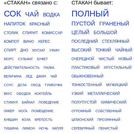
«СТАКАН»
связано с:
СТАКАН бывает:
СОК
ПОЛНЫЙ
ЧАЙ
ВОДКА
ПУСТОЙ
ГРАНЕНЫЙ
НАПИТОК
КРАСНЫЙ
ЦЕЛЫЙ
БОЛЬШОЙ
СТОЛИК
СПИРИТ
КОМИССАР
ПОСЛЕДНИЙ
СТЕКЛЯННЫЙ
КОМПОТ
ВИНО
ХЕРЕС
ВЫСОКИЙ
ТОНКИЙ
ЧАЙНЫЙ
СПИРТ
ДНО
МУСКАТ
УЖИН
ОЧЕРЕДНОЙ
ЧИСТЫЙ
НОВЫЙ
МОРС
СУЛЬФАТ
БУФЕТ
ПЛАСТИКОВЫЙ
ХРУСТАЛЬНЫЙ
ДЕЙСТВИТЕЛЬНОСТЬ
ПАЛКА
ОБЫКНОВЕННЫЙ
ВЕЛИЧИНА
ЛЕД
ДЖИН
ЧАЙ
ТОНКОСТЕННЫЙ
МУЖИЦКИЙ
СОУС
ДОЗА
ОБОД
ТУМБОЧКА
УЗКИЙ
МЕТАЛЛИЧЕСКИЙ
ВКУС
ОБОДОК
КОКТЕЙЛЬ
ПОЛУПУСТОЙ
ХИМИЧЕСКИЙ
СТИМУЛ
БАЙКАЛ
ПОВЕДЕНИЕ
ЛИКЕР
НОГА
ПОМЕЩЕНИЕ
ОГРОМНЫЙ
СОБСТВЕННЫЙ
КУВШИН
КОЛА
КРЕПОСТЬ
ШПИОНСКИЙ
ПРОЗРАЧНЫЙ
ТИШИНА
ЛИМОН
НОЧЬ
КАПЛЯ
СЕРЕБРЯНЫЙ
ПЕНИСТЫЙ