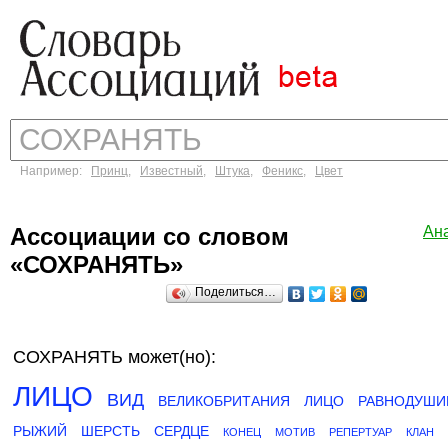
Например:
Принц
,
Известный
,
Штука
,
Феникс
,
Цвет
Ассоциации со словом
Ан
«СОХРАНЯТЬ»
Поделиться…
СОХРАНЯТЬ может(но):
ЛИЦО
ВИД
ВЕЛИКОБРИТАНИЯ
ЛИЦО
РАВНОДУШИ
РЫЖИЙ
ШЕРСТЬ
СЕРДЦЕ
КОНЕЦ
МОТИВ
РЕПЕРТУАР
КЛАН