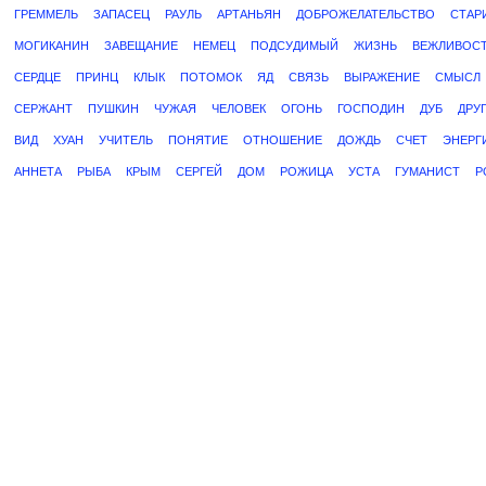
ГРЕММЕЛЬ
ЗАПАСЕЦ
РАУЛЬ
АРТАНЬЯН
ДОБРОЖЕЛАТЕЛЬСТВО
СТАР
МОГИКАНИН
ЗАВЕЩАНИЕ
НЕМЕЦ
ПОДСУДИМЫЙ
ЖИЗНЬ
ВЕЖЛИВОС
СЕРДЦЕ
ПРИНЦ
КЛЫК
ПОТОМОК
ЯД
СВЯЗЬ
ВЫРАЖЕНИЕ
СМЫСЛ
СЕРЖАНТ
ПУШКИН
ЧУЖАЯ
ЧЕЛОВЕК
ОГОНЬ
ГОСПОДИН
ДУБ
ДРУ
ВИД
ХУАН
УЧИТЕЛЬ
ПОНЯТИЕ
ОТНОШЕНИЕ
ДОЖДЬ
СЧЕТ
ЭНЕРГ
АННЕТА
РЫБА
КРЫМ
СЕРГЕЙ
ДОМ
РОЖИЦА
УСТА
ГУМАНИСТ
Р