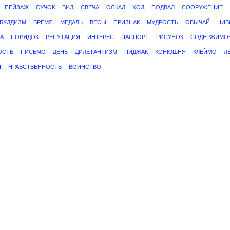
ПЕЙЗАЖ
СУЧОК
ВИД
СВЕЧА
ОСКАЛ
ХОД
ПОДВАЛ
СООРУЖЕНИЕ
БУДДИЗМ
ВРЕМЯ
МЕДАЛЬ
ВЕСЫ
ПРИЗНАК
МУДРОСТЬ
ОБЫЧАЙ
ЦИВ
А
ПОРЯДОК
РЕПУТАЦИЯ
ИНТЕРЕС
ПАСПОРТ
РИСУНОК
СОДЕРЖИМО
ОСТЬ
ПИСЬМО
ДЕНЬ
ДИЛЕТАНТИЗМ
ПИДЖАК
КОНЮШНЯ
КЛЕЙМО
Л
Ц
НРАВСТВЕННОСТЬ
ВОИНСТВО