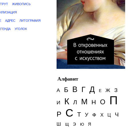
ТРУТ
ЖИВОПИСЬ
ИЛИЗАЦИЯ
Е
АДРЕС
ЛИТОГРАФИЯ
ЕГЕНДА
УГОЛОК
Алфавит
Д
В
Г
Б
З
А
Ж
Е
П
К
М
О
Н
Л
И
С
Р
Т
Ч
У
Ф
Х
Ц
Ш
Э
Я
Щ
Ю