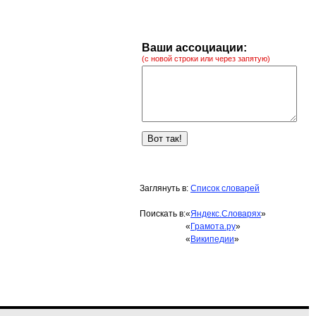
Ваши ассоциации:
(с новой строки или через запятую)
Заглянуть в:
Список словарей
Поискать в:
«
Яндекс.Словарях
»
«
Грамота.ру
»
«
Википедии
»